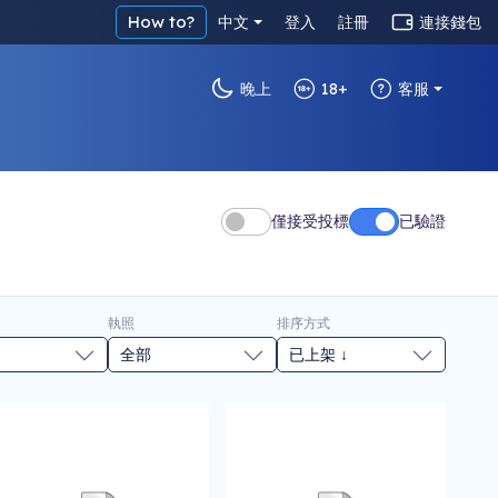
How to?
中文
登入
註冊
連接錢包
晚上
18+
客服
僅接受投標
已驗證
執照
排序方式