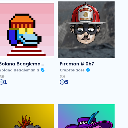
Solana Beaglemania #0199
Fireman # 067
Solana Beaglemania
CryptoFaces
價格
價格
1
5