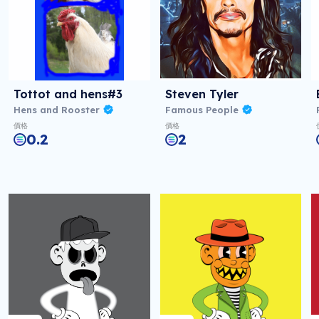
Tottot and hens#3
Steven Tyler
Hens and Rooster
Famous People
價格
價格
0.2
2