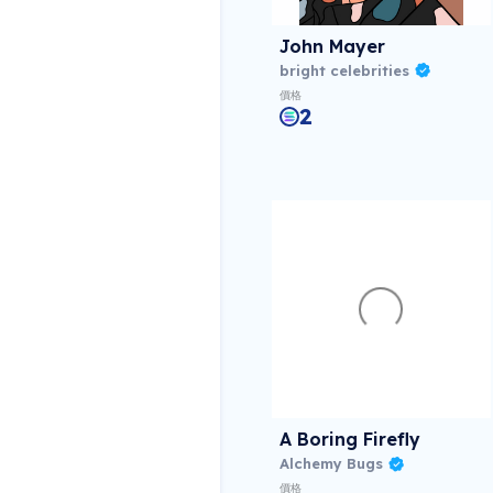
John Mayer
bright celebrities
價格
2
A Boring Firefly
Alchemy Bugs
價格