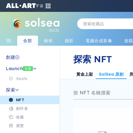
宇宙
測試版
全部
藝術
攝影
電腦合成影像
遊
探索 NFT
創建
Launch
全新
黃金上架
SolSea 原創
Apply
探索
NFT
創作者
收藏
展覽