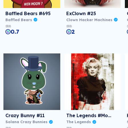
Baffled Bears #695
ExClown #25
Baffled Bears
Clown Hacker Machines
價格
價格
0.7
2
Crazy Bunny #11
The Legends #Monroe
Solana Crazy Bunnies
The Legends