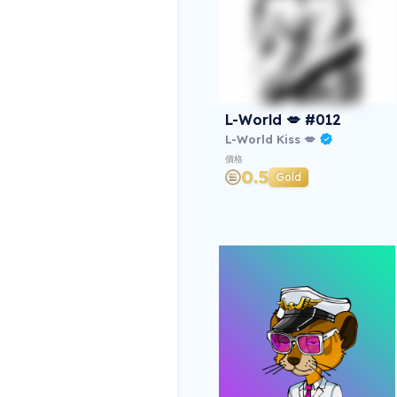
L-World 💋 #012
L-World Kiss 💋
價格
0.5
Gold