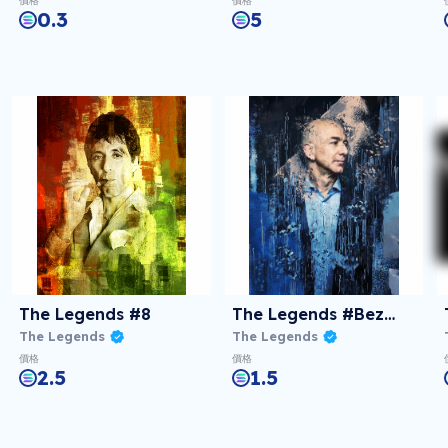
價格
價格
0.3
5
The Legends #8
The Legends #Bezos
The Legends
The Legends
價格
價格
2.5
1.5