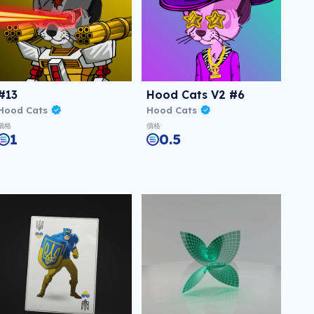
#13
Hood Cats V2 #6
Hood Cats
Hood Cats
價格
價格
1
0.5