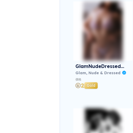
GlamNudeDressed#0004
Glam, Nude & Dressed
價格
2
Gold