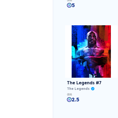
價格
5
The Legends #7
The Legends
價格
2.5