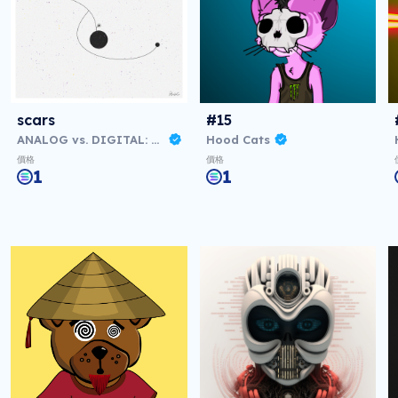
scars
#15
ANALOG vs. DIGITAL: Virtual NFT Exhibition
Hood Cats
價格
價格
1
1