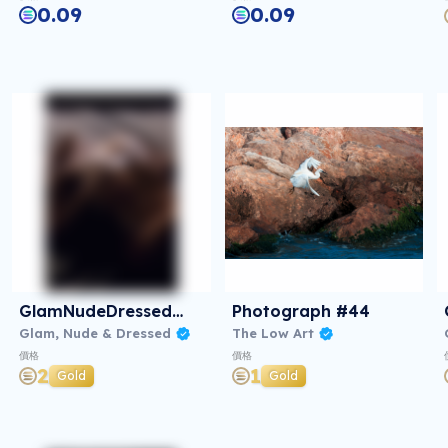
0.09
0.09
GlamNudeDressed#0052
Photograph #44
Glam, Nude & Dressed
The Low Art
價格
價格
2
1
Gold
Gold