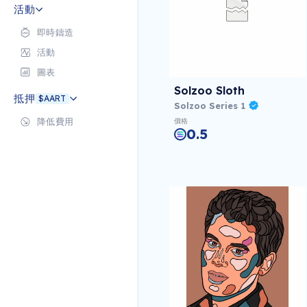
活動
即時鑄造
活動
圖表
Solzoo Sloth
抵押
$AART
Solzoo Series 1
降低費用
價格
0.5