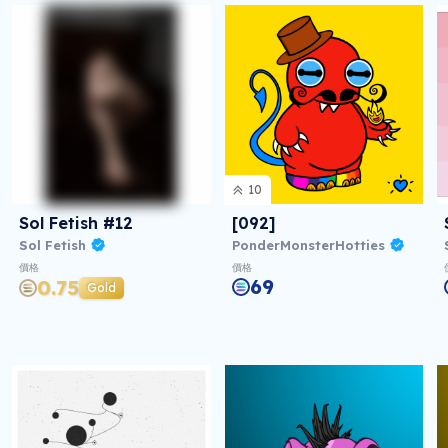
10
Sol Fetish #12
[092]
Sol Fetish
PonderMonsterHotties
價格
價格
69
0.75
Gold