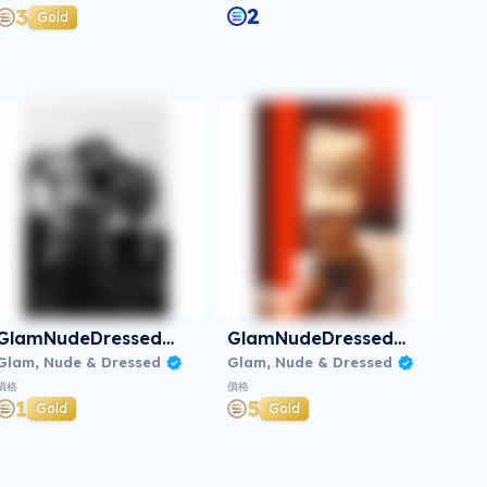
2
3
Gold
GlamNudeDressed#0041
GlamNudeDressed#0018
Glam, Nude & Dressed
Glam, Nude & Dressed
價格
價格
1
5
Gold
Gold