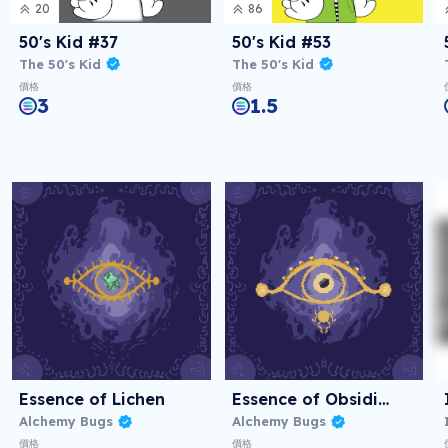
20
86
50's Kid #37
50's Kid #53
The 50's Kid
The 50's Kid
價格
價格
3
1.5
Essence of Lichen
Essence of Obsidian
Alchemy Bugs
Alchemy Bugs
價格
價格