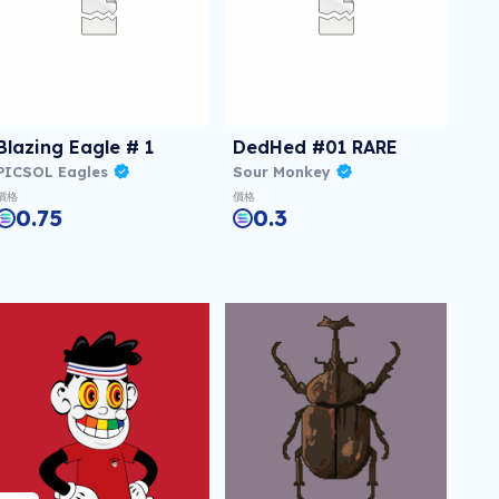
Blazing Eagle # 1
DedHed #01 RARE
PICSOL Eagles
Sour Monkey
價格
價格
0.75
0.3