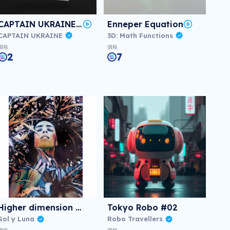
CAPTAIN UKRAINE AAA
Enneper Equation
CAPTAIN UKRAINE
3D: Math Functions
價格
價格
2
7
Higher dimension #3
Tokyo Robo #02
Sol y Luna
Robo Travellers