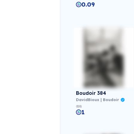
0.09
Boudoir 384
DavidBioux | Boudoir
價格
1