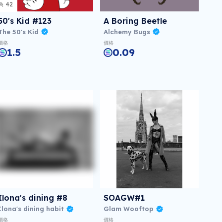
42
50's Kid #123
A Boring Beetle
The 50's Kid
Alchemy Bugs
價格
價格
1.5
0.09
Ilona's dining #8
SOAGW#1
Ilona's dining habit
Glam Wooftop
價格
價格