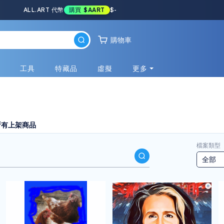
ALL.ART 代幣
購買
$AART
$
-
購物車
戲
工具
特藏品
虛擬
更多
所有上架商品
檔案類型