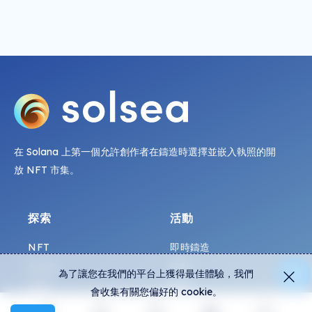
在 Solana 上第一個允許創作者在鑄造時選擇並嵌入執照的開
放 NFT 市集。
探索
活動
NFT
即時鑄造
創作者
活動
為了讓您在我們的平台上獲得最佳體驗，我們
收藏
圖表
會收集有關您偏好的 cookie。
展覽