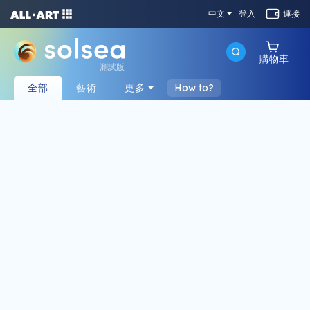
中文
登入
連接
購物車
測試版
全部
藝術
更多
How to?