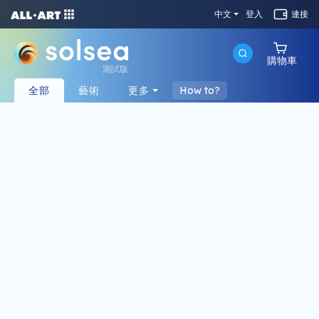
中文
登入
連接
購物車
測試版
全部
藝術
更多
How to?