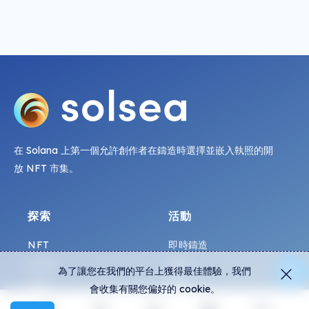
在 Solana 上第一個允許創作者在鑄造時選擇並嵌入執照的開
放 NFT 市集。
探索
活動
NFT
即時鑄造
創作者
活動
為了讓您在我們的平台上獲得最佳體驗，我們
收藏
圖表
會收集有關您偏好的 cookie。
展覽