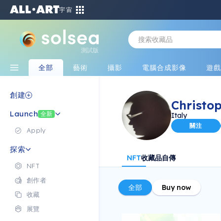
宇宙
測試版
全部
藝術
攝影
電腦合成影像
遊
創建
Christo
Launch
全新
Italy
關注
Apply
探索
NFT
收藏品
自傳
NFT
創作者
全部
Buy now
收藏
展覽