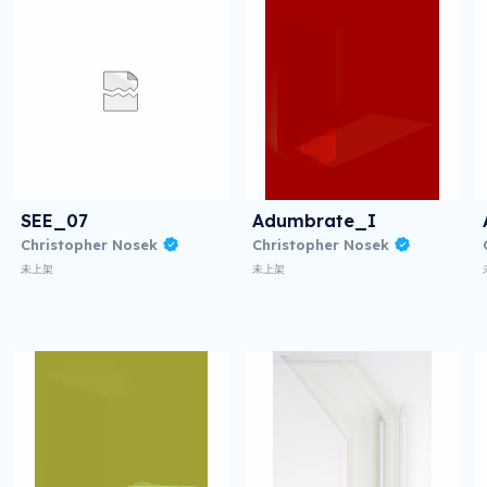
SEE_07
Adumbrate_I
Christopher Nosek
Christopher Nosek
未上架
未上架