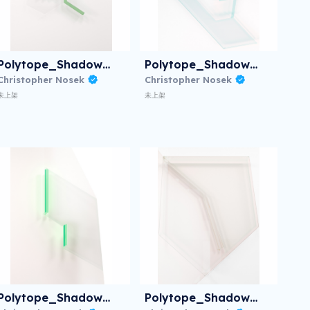
Polytope_Shadow_II
Polytope_Shadow_III
Christopher Nosek
Christopher Nosek
未上架
未上架
Polytope_Shadow_VII
Polytope_Shadow_VIII