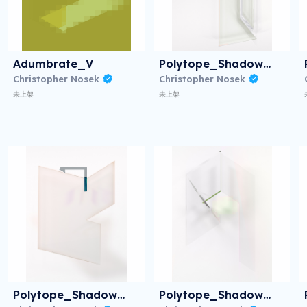
Adumbrate_V
Polytope_Shadow_I
Christopher Nosek
Christopher Nosek
未上架
未上架
Polytope_Shadow_V
Polytope_Shadow_VI