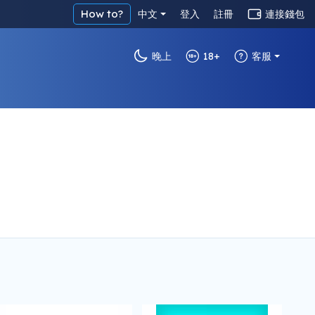
How to?
中文
登入
註冊
連接錢包
晚上
18+
客服