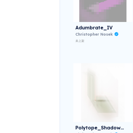
Adumbrate_IV
Christopher Nosek
未上架
Polytope_Shadow_IV