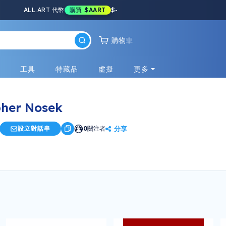
ALL.ART 代幣
購買
$AART
$
-
購物車
戲
工具
特藏品
虛擬
更多
pher Nosek
分享
設立對話串
0
關注者