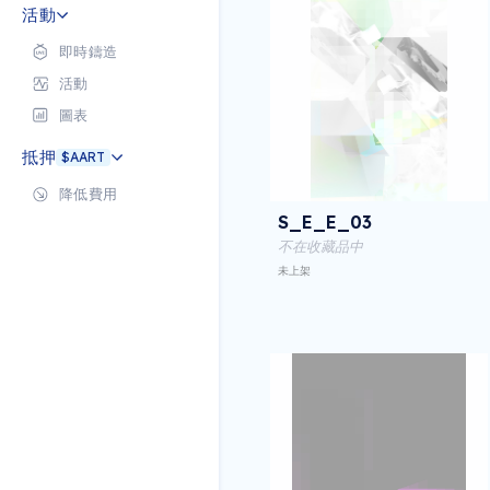
活動
即時鑄造
活動
圖表
抵押
$AART
降低費用
S_E_E_03
不在收藏品中
未上架