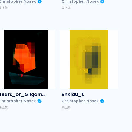
Christopher Nosek
Christopher Nosek
未上架
未上架
Tears_of_Gilgamesh_F
Enkidu_I
Christopher Nosek
Christopher Nosek
未上架
未上架