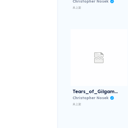
Christopher Nosek
未上架
Tears_of_Gilgamesh_I
Christopher Nosek
未上架