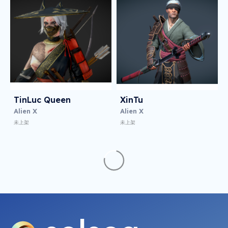
TinLuc Queen
XinTu
Alien X
Alien X
未上架
未上架