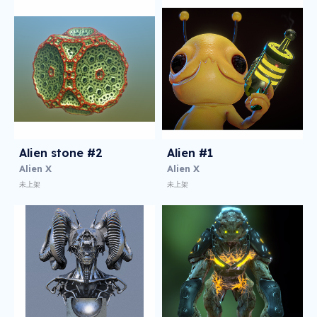
Alien stone #2
Alien #1
Alien X
Alien X
未上架
未上架