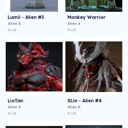
Lumil - Alien #3
Monkey Warrior
Alien X
Alien X
未上架
未上架
LioTan
XLin - Alien #4
Alien X
Alien X
未上架
未上架