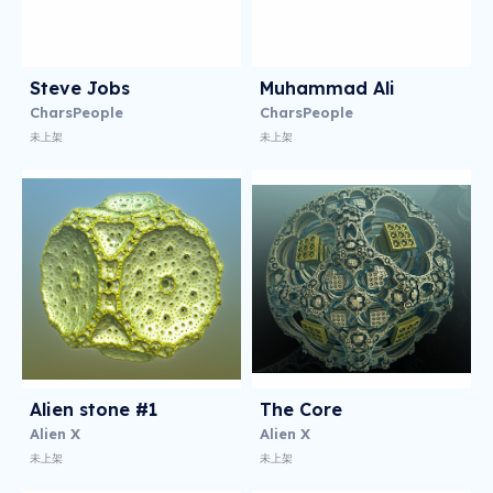
Steve Jobs
Muhammad Ali
CharsPeople
CharsPeople
未上架
未上架
Alien stone #1
The Core
Alien X
Alien X
未上架
未上架