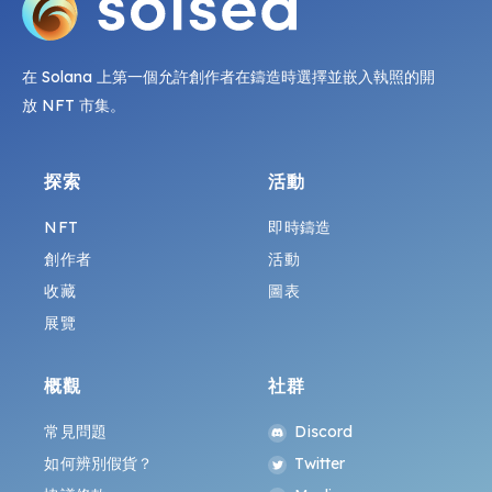
在 Solana 上第一個允許創作者在鑄造時選擇並嵌入執照的開
放 NFT 市集。
探索
活動
NFT
即時鑄造
創作者
活動
收藏
圖表
展覽
概觀
社群
常見問題
Discord
如何辨別假貨？
Twitter