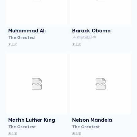
Muhammad Ali
Barack Obama
The Greatest
不在收藏品中
未上架
未上架
Martin Luther King
Nelson Mandela
The Greatest
The Greatest
未上架
未上架