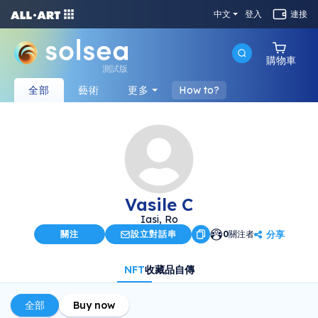
中文
登入
連接
購物車
測試版
全部
藝術
更多
How to?
Vasile C
Iasi, Ro
分享
關注
設立對話串
0
關注者
NFT
收藏品
自傳
全部
Buy now