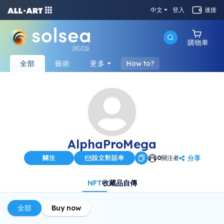
中文
登入
連接
購物車
測試版
全部
藝術
更多
How to?
AlphaProMega
分享
關注
設立對話串
0
關注者
NFT
收藏品
自傳
全部
Buy now