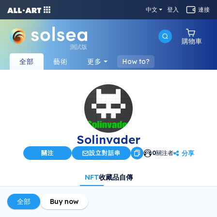
中文
登入
連接
購物車
測試版
全部
藝術
更多
How to?
Solinvader
分享
關注
設立對話串
0
關注者
NFT
收藏品
自傳
全部
Buy now