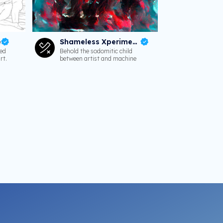
e
Shameless Xperiments
ted
Behold the sodomitic child
rt.
between artist and machine