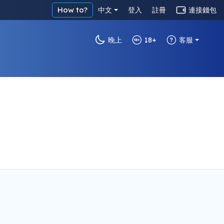
How to?
中文
登入
註冊
連接錢包
晚上
18+
客服