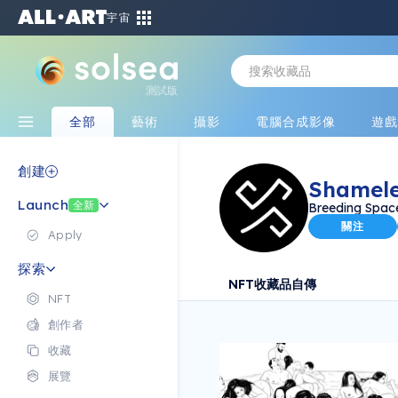
宇宙
測試版
全部
藝術
攝影
電腦合成影像
遊
創建
Shamele
Launch
全新
Breeding Space
關注
Apply
探索
NFT
收藏品
自傳
NFT
創作者
收藏
展覽