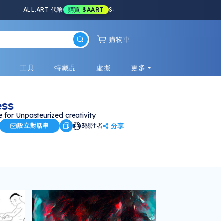
ALL.ART 代幣
購買
$AART
$
-
購物車
戲
工具
特藏品
虛擬
更多
ss
 for Unpasteurized creativity
分享
設立對話串
3
關注者