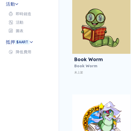
活動
即時鑄造
活動
圖表
抵押
$AART
降低費用
Book Worm
Book Worm
未上架