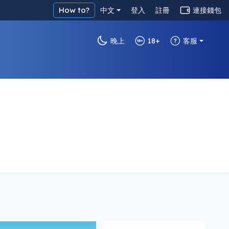
How to?
中文
登入
註冊
連接錢包
晚上
18+
客服