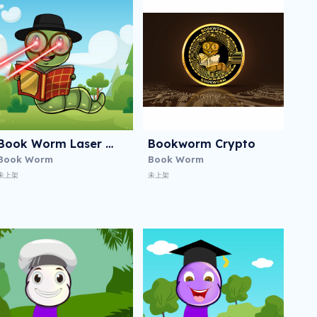
Book Worm Laser Eyes
Bookworm Crypto
Book Worm
Book Worm
未上架
未上架