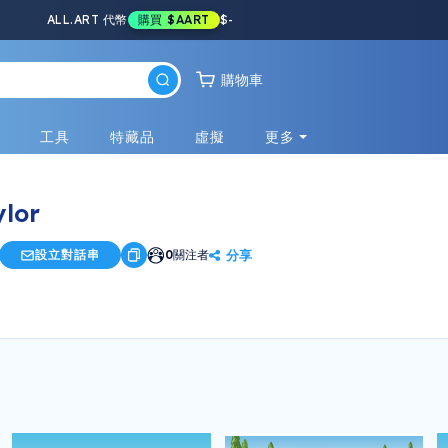
ALL.ART 代幣
購買
$AART
$
-
購物車
戲
工具
特藏品
虛擬
更多
ylor
分享
設立對話串
0
關注者