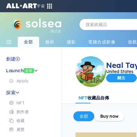
宇宙
測試版
全部
藝術
攝影
電腦合成影像
遊
創建
Neal Ta
Launch
全新
United States
關注
Apply
探索
NFT
收藏品
自傳
NFT
創作者
全部
Buy now
收藏
展覽