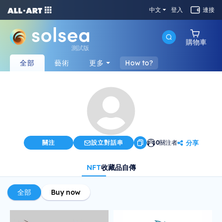
中文
登入
連接
購物車
測試版
全部
藝術
更多
How to?
分享
關注
設立對話串
0
關注者
NFT
收藏品
自傳
全部
Buy now