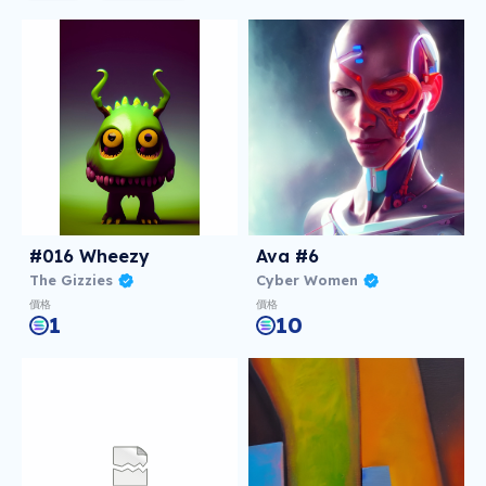
#016 Wheezy
Ava #6
The Gizzies
Cyber Women
價格
價格
1
10