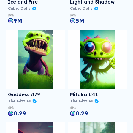
Ice and Fire
Light and Shadow
Cubic Dolls
Cubic Dolls
價格
價格
9M
5M
Goddess #79
Mitaka #41
The Gizzies
The Gizzies
價格
價格
0.29
0.29