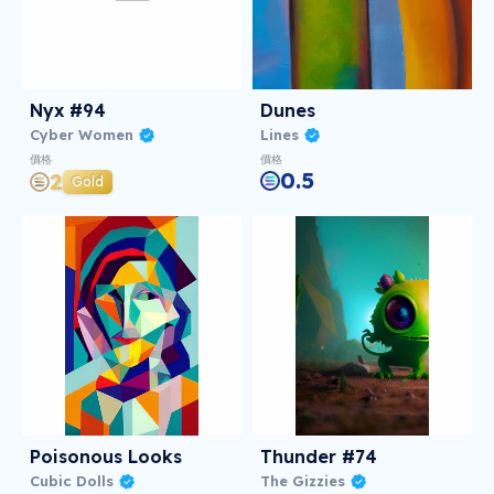
Nyx #94
Dunes
Cyber Women
Lines
價格
價格
0.5
2
Gold
Poisonous Looks
Thunder #74
Cubic Dolls
The Gizzies