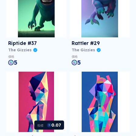
Riptide #37
Rattler #29
The Gizzies
The Gizzies
價格
價格
5
5
0.07
投標