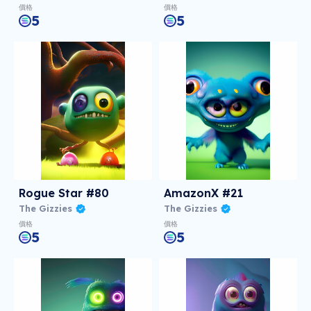
價格
價格
5
5
Rogue Star #80
AmazonX #21
The Gizzies
The Gizzies
價格
價格
5
5