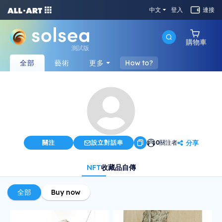
中文
登入
連接
購物車
測試版
全部
藝術
更多
How to?
分享
關注
設立對話串
0
關注者
NFT
收藏品
自傳
全部
Buy now