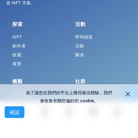
放 NFT 市集。
探索
活動
NFT
即時鑄造
創作者
活動
收藏
圖表
展覽
概觀
社群
為了讓您在我們的平台上獲得最佳體驗，我們
常見問題
Discord
會收集有關您偏好的 cookie。
如何辨別假貨？
Twitter
確認
協議條款
Medium
探索
活動
創建
社交
更多
隱私權政策
Telegram
All-Art Protocol
Instagram