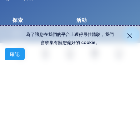
探索
活動
NFT
即時鑄造
為了讓您在我們的平台上獲得最佳體驗，我們
創作者
活動
會收集有關您偏好的 cookie。
收藏
圖表
確認
探索
活動
創建
社交
更多
展覽
概觀
社群
常見問題
Discord
如何辨別假貨？
Twitter
協議條款
Medium
隱私權政策
Telegram
All-Art Protocol
Instagram