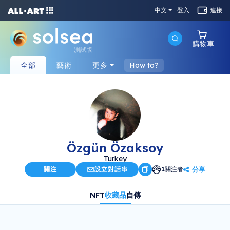
中文
登入
連接
購物車
測試版
全部
藝術
更多
How to?
Özgün Özaksoy
Turkey
分享
關注
設立對話串
1
關注者
NFT
收藏品
自傳