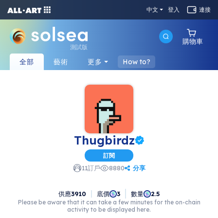
中文
登入
連接
購物車
測試版
全部
藝術
更多
How to?
Thugbirdz
訂閱
分享
11
訂戶
8880
供應
3910
底價
數量
3
2.5
Please be aware that it can take a few minutes for the on-chain
activity to be displayed here.