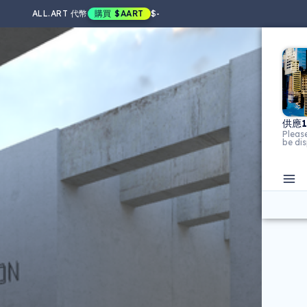
ALL.ART 代幣
購買
$AART
$
-
供應
Please
be di