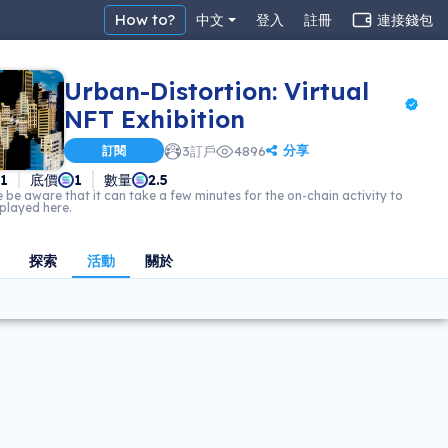
How to?
中文
登入
註冊
連接錢包
Urban-Distortion: Virtual
NFT Exhibition
分享
訂閱
3
訂戶
4896
11
底價
1
數量
2.5
 be aware that it can take a few minutes for the on-chain activity to
splayed here.
探索
活動
關於