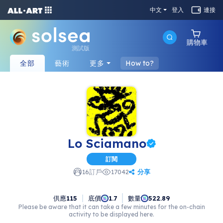
中文
登入
連接
購物車
測試版
全部
藝術
更多
How to?
Lo Sciamano
訂閱
分享
16
訂戶
17042
供應
115
底價
數量
1.7
522.89
Please be aware that it can take a few minutes for the on-chain
activity to be displayed here.