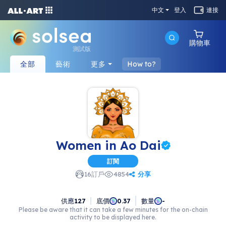
中文
登入
連接
購物車
測試版
全部
藝術
更多
How to?
Women in Ao Dai
訂閱
分享
16
訂戶
4854
供應
127
底價
數量
0.37
-
Please be aware that it can take a few minutes for the on-chain
activity to be displayed here.