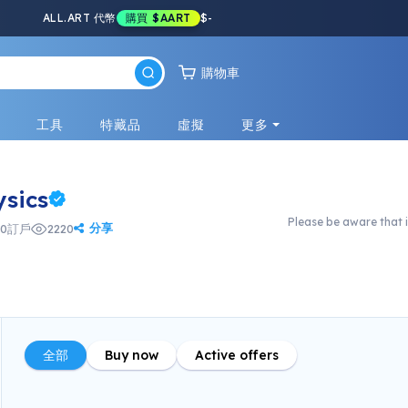
ALL.ART 代幣
購買
$AART
$
-
購物車
戲
工具
特藏品
虛擬
更多
ysics
Please be aware that i
分享
0
訂戶
2220
全部
Buy now
Active offers