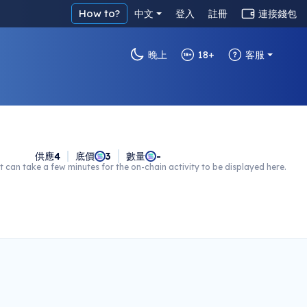
How to?
中文
登入
註冊
連接錢包
晚上
18+
客服
供應
4
底價
3
數量
-
t can take a few minutes for the on-chain activity to be displayed here.