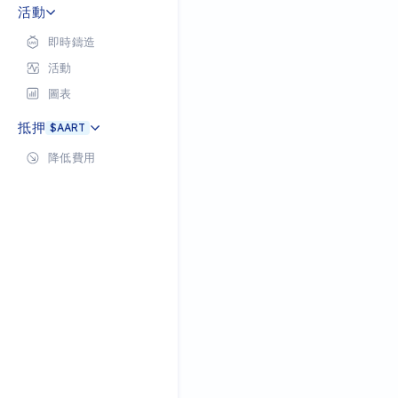
活動
即時鑄造
活動
圖表
抵押
$AART
降低費用