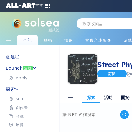
宇宙
測試版
全部
藝術
攝影
電腦合成影像
遊
創建
Street Ph
Launch
全新
訂閱
Apply
探索
探索
活動
關於
NFT
創作者
收藏
展覽