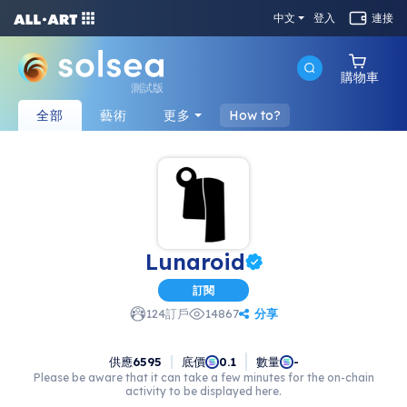
中文
登入
連接
購物車
測試版
全部
藝術
更多
How to?
Lunaroid
訂閱
分享
124
訂戶
14867
供應
6595
底價
數量
0.1
-
Please be aware that it can take a few minutes for the on-chain
activity to be displayed here.