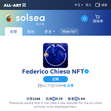
中文
登入
連接
購物車
測試版
全部
藝術
更多
How to?
Federico Chiesa NFT
訂閱
分享
6
訂戶
3989
供應
1166
底價
數量
0.19
1.44
Please be aware that it can take a few minutes for the on-chain
activity to be displayed here.