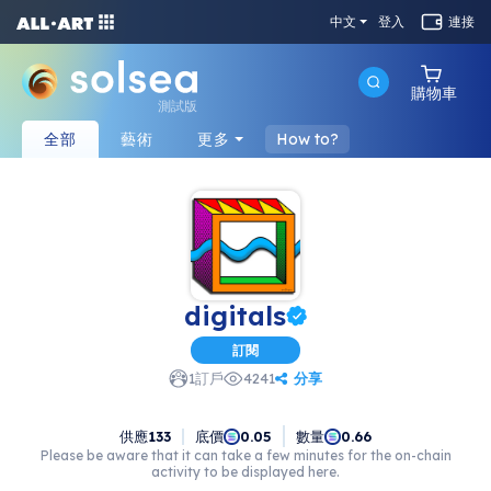
中文
登入
連接
購物車
測試版
全部
藝術
更多
How to?
digitals
訂閱
分享
1
訂戶
4241
供應
133
底價
數量
0.05
0.66
Please be aware that it can take a few minutes for the on-chain
activity to be displayed here.