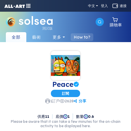
中文
登入
連接
購物車
測試版
全部
藝術
更多
How to?
Peace
訂閱
分享
1
訂戶
2628
供應
11
底價
數量
1
0.6
Please be aware that it can take a few minutes for the on-chain
activity to be displayed here.