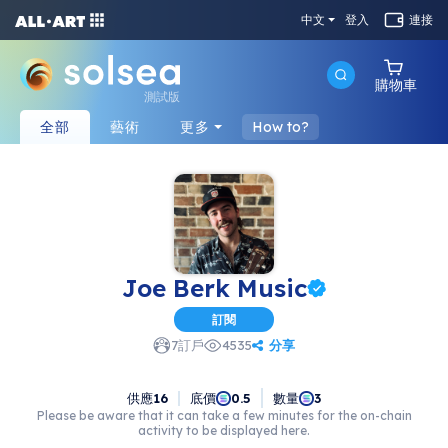
中文
登入
連接
購物車
測試版
全部
藝術
更多
How to?
Joe Berk Music
訂閱
分享
7
訂戶
4535
供應
16
底價
數量
0.5
3
Please be aware that it can take a few minutes for the on-chain
activity to be displayed here.