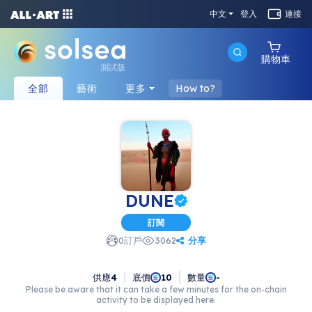
中文
登入
連接
購物車
測試版
全部
藝術
更多
How to?
DUNE
訂閱
分享
0
訂戶
3062
供應
4
底價
數量
10
-
Please be aware that it can take a few minutes for the on-chain
activity to be displayed here.