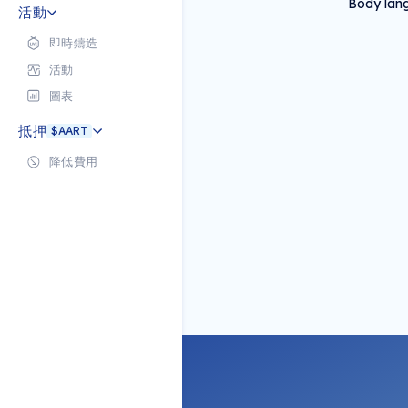
Body lang
活動
即時鑄造
活動
圖表
抵押
$AART
降低費用