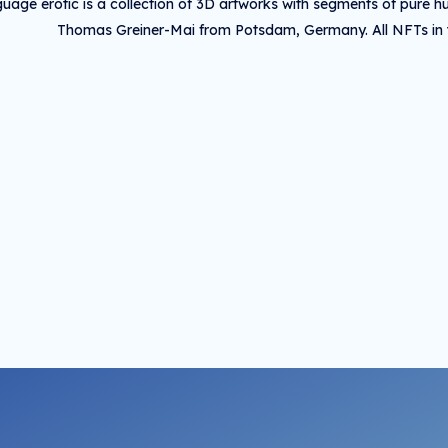
uage erotic is a collection of 3D artworks with segments of pure hu
Thomas Greiner-Mai from Potsdam, Germany. All NFTs in th