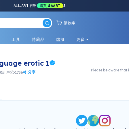
ALL.ART 代幣
購買
$AART
$
-
購物車
戲
工具
特藏品
虛擬
更多
guage erotic 1
Please be aware that i
分享
0
訂戶
1756