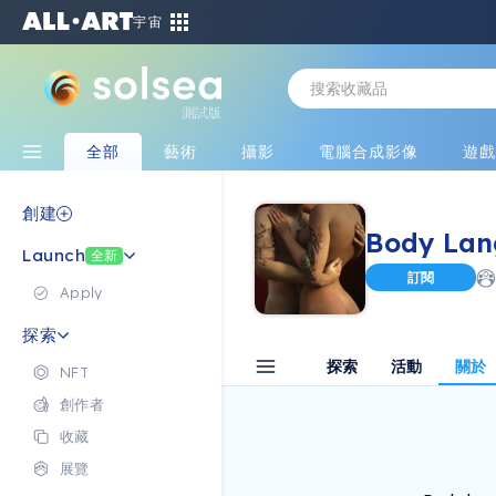
宇宙
測試版
全部
藝術
攝影
電腦合成影像
遊
創建
Body Lan
Launch
全新
訂閱
Apply
探索
探索
活動
關於
NFT
創作者
收藏
展覽