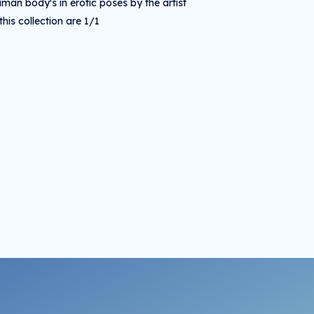
man body's in erotic poses by the artist
is collection are 1/1