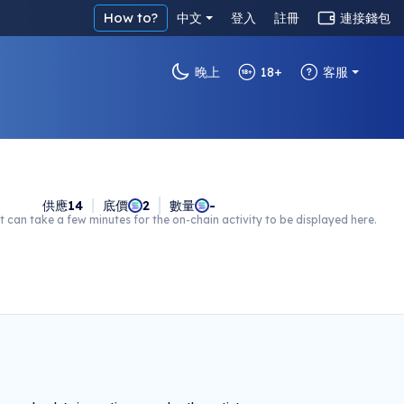
How to?
中文
登入
註冊
連接錢包
晚上
18+
客服
供應
14
底價
2
數量
-
t can take a few minutes for the on-chain activity to be displayed here.