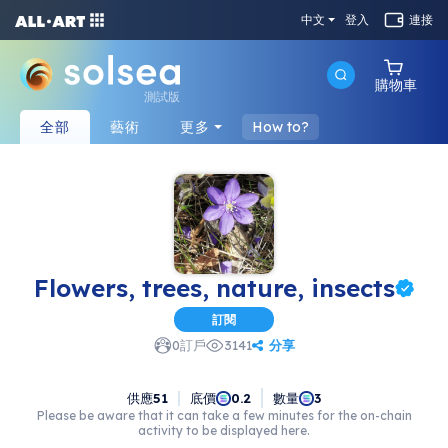
中文
登入
連接
購物車
測試版
全部
藝術
更多
How to?
Flowers, trees, nature, insects
訂閱
分享
0
訂戶
3141
供應
51
底價
數量
0.2
3
Please be aware that it can take a few minutes for the on-chain
activity to be displayed here.