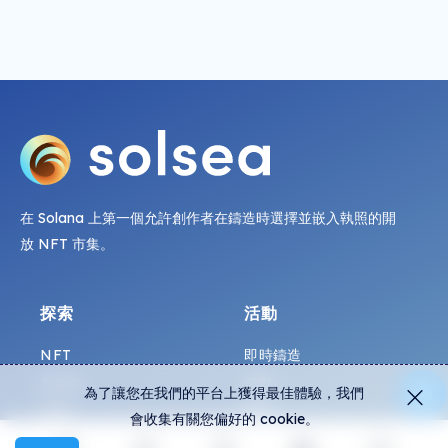
在 Solana 上第一個允許創作者在鑄造時選擇並嵌入執照的開
放 NFT 市集。
探索
活動
NFT
即時鑄造
創作者
活動
為了讓您在我們的平台上獲得最佳體驗，我們
收藏
圖表
會收集有關您偏好的 cookie。
展覽