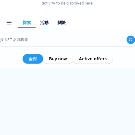
activity to be displayed here.
探索
活動
關於
全部
Buy now
Active offers