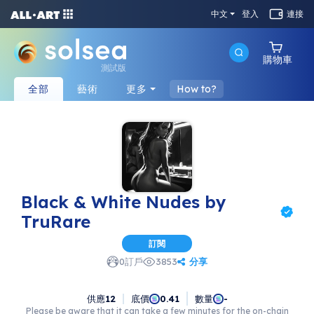
中文
登入
連接
購物車
測試版
全部
藝術
更多
How to?
Black & White Nudes by
TruRare
訂閱
分享
0
訂戶
3853
供應
12
底價
數量
0.41
-
Please be aware that it can take a few minutes for the on-chain