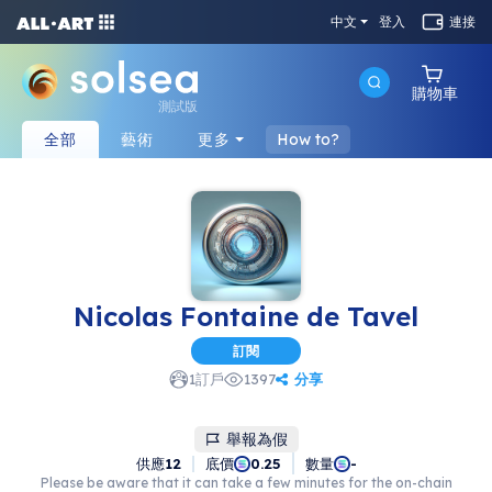
中文
登入
連接
購物車
測試版
全部
藝術
更多
How to?
Nicolas Fontaine de Tavel
訂閱
分享
1
訂戶
1397
舉報為假
供應
12
底價
數量
0.25
-
Please be aware that it can take a few minutes for the on-chain