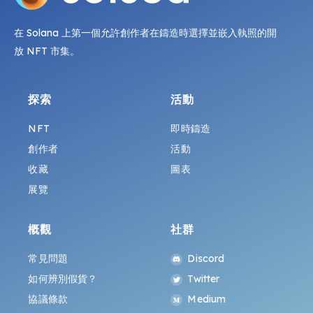
在 Solana 上第一個允許創作者在鑄造時選擇並嵌入執照的開
放 NFT 市集。
探索
活動
NFT
即時鑄造
創作者
活動
收藏
圖表
展覽
概觀
社群
常見問題
Discord
如何辨別假貨？
Twitter
協議條款
Medium