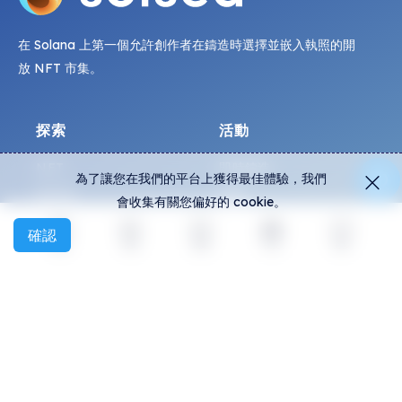
在 Solana 上第一個允許創作者在鑄造時選擇並嵌入執照的開
放 NFT 市集。
探索
活動
NFT
即時鑄造
為了讓您在我們的平台上獲得最佳體驗，我們
創作者
活動
會收集有關您偏好的 cookie。
收藏
圖表
確認
展覽
探索
活動
創建
社交
更多
概觀
社群
常見問題
Discord
如何辨別假貨？
Twitter
協議條款
Medium