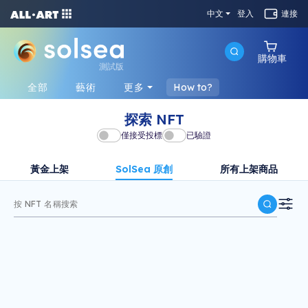
中文
登入
連接
購物車
測試版
全部
藝術
更多
How to?
探索 NFT
僅接受投標
已驗證
黃金上架
SolSea 原創
所有上架商品