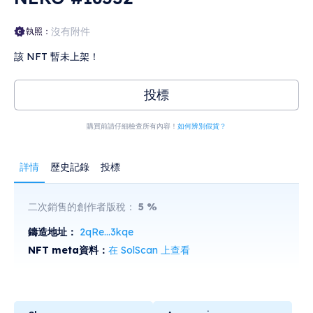
沒有附件
執照：
該 NFT 暫未上架！
投標
購買前請仔細檢查所有內容！
如何辨別假貨？
詳情
歷史記錄
投標
二次銷售的創作者版稅：
5
%
鑄造地址：
2qRe...3kqe
NFT meta資料：
在 SolScan 上查看