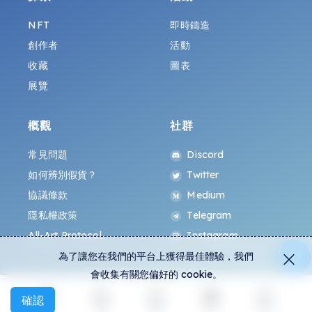
NFT
即時鑄造
創作者
活動
收藏
圖表
展覽
概觀
社群
常見問題
Discord
如何辨別假貨？
Twitter
協議條款
Medium
隱私權政策
Telegram
All-Art Protocol
Instagram
為了讓您在我們的平台上獲得最佳體驗，我們
會收集有關您偏好的 cookie。
確認
探索
活動
創建
社交
更多