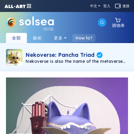
中文
登入
連接
購物車
測試版
全部
藝術
更多
How to?
Nekoverse: Pancha Triad
Nekoverse is also the name of the metaverse
(in-game world) in which players can choose
their own paths in discovering, interacting with
other players, battle PvE and PvP, or just
leisurely explore the world, farming resources
and crafting items.