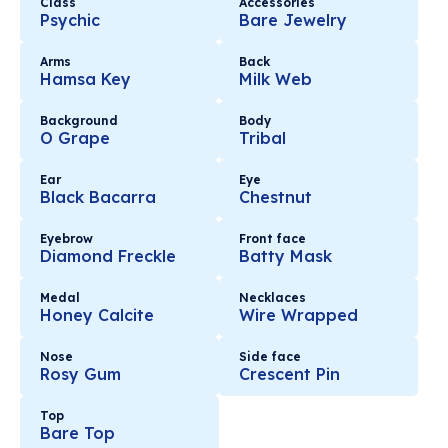
Class
Accessories
Psychic
Bare Jewelry
Arms
Back
Hamsa Key
Milk Web
Background
Body
O Grape
Tribal
Ear
Eye
Black Bacarra
Chestnut
Eyebrow
Front face
Diamond Freckle
Batty Mask
Medal
Necklaces
Honey Calcite
Wire Wrapped
Nose
Side face
Rosy Gum
Crescent Pin
Top
Bare Top