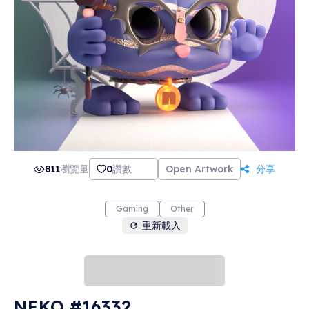
811
瀏覽量
0
讚數
Open Artwork
分享
Gaming
Other
重新載入
NEKO #16332