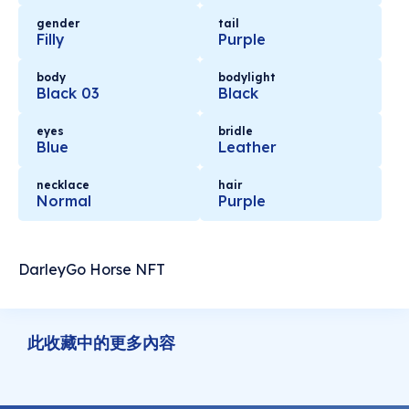
gender
tail
Filly
Purple
body
bodylight
Black 03
Black
eyes
bridle
Blue
Leather
necklace
hair
Normal
Purple
DarleyGo Horse NFT
此收藏中的更多內容