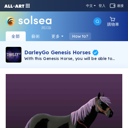
中文
登入
連接
購物車
測試版
全部
藝術
更多
How to?
DarleyGo Genesis Horses
With this Genesis Horse, you will be able to
race, breed, win and explore the Kavaia Galaxy