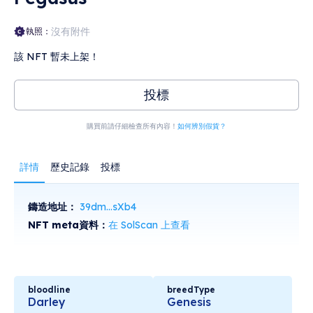
沒有附件
執照：
該 NFT 暫未上架！
投標
購買前請仔細檢查所有內容！
如何辨別假貨？
詳情
歷史記錄
投標
鑄造地址：
39dm...sXb4
NFT meta資料：
在 SolScan 上查看
bloodline
breedType
Darley
Genesis