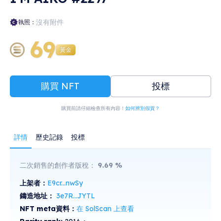
沒有附件
執照：
69
黃金
購買 NFT
投標
購買前請仔細檢查所有內容！
如何辨別假貨？
詳情
歷史記錄
投標
二次銷售的創作者版稅：
9.69
%
上架者：
E9cr...nwSy
鑄造地址：
3e7R...JYTL
NFT meta資料：
在 SolScan 上查看