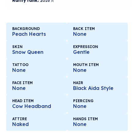
Rarity rank:
2016
BACKGROUND
BACK ITEM
Peach Hearts
None
SKIN
EXPRESSION
Snow Queen
Gentle
TATTOO
MOUTH ITEM
None
None
FACE ITEM
HAIR
None
Black Aida Style
HEAD ITEM
PIERCING
Cow Headband
None
ATTIRE
HANDS ITEM
Naked
None