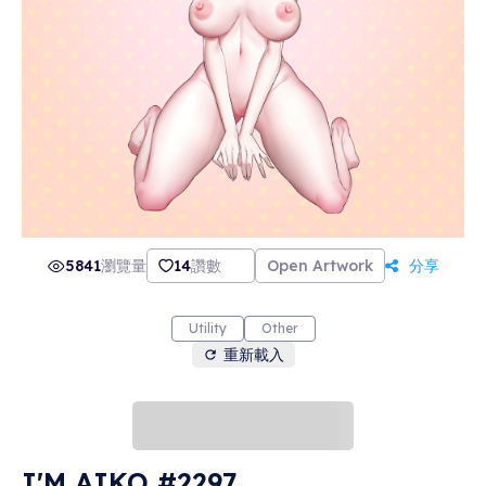
5841
瀏覽量
14
讚數
Open Artwork
分享
Utility
Other
重新載入
I'M AIKO #2297