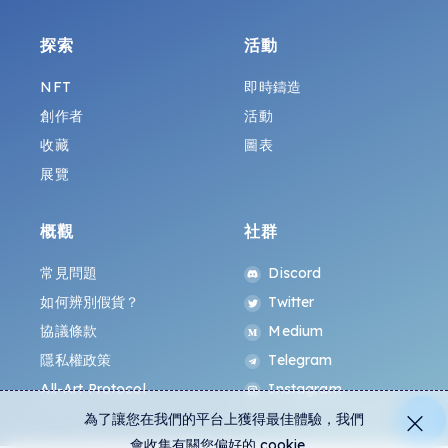
探索
活動
NFT
即時鑄造
創作者
活動
收藏
圖表
展覽
概觀
社群
常見問題
Discord
如何辨別假貨？
Twitter
協議條款
Medium
隱私權政策
Telegram
All-Art Protocol
Instagram
為了讓您在我們的平台上獲得最佳體驗，我們
會收集有關您偏好的 cookie。