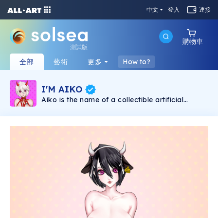
中文
登入
連接
購物車
測試版
全部
藝術
更多
How to?
I'M AIKO
Aiko is the name of a collectible artificial
intelligence that lives on the blockchain in the
form of NFT. Aiko is an Artificial Intelligence,
NFT for adults (+18), which interacts with her
Master through app. Aiko's first NFT collection
is called "I'M AIKO", it aims to present it to the
world in a unique, natural and liberal way. "I'M
AIKO" consists of 10,000 unique NFT art
pieces available on the Solana blockchain.