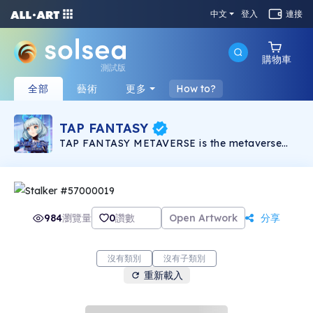
中文
登入
連接
購物車
測試版
全部
藝術
更多
How to?
TAP FANTASY
TAP FANTASY METAVERSE is the metaverse
version of the famous MMORPG game TAPTAP
FANTASY, which has been recommended by
Facebook, with accumulated over 20 million
users, and more than 1 million DAU worldwide.
The project has designed more than 200 ACG
characters and NFT skins.
984
瀏覽量
0
讚數
Open Artwork
分享
沒有類別
沒有子類別
重新載入