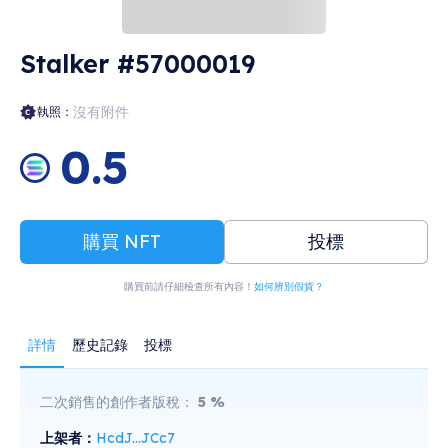
Stalker #57000019
沒有附件
執照：
0.5
購買 NFT
投標
購買前請仔細檢查所有內容！
如何辨別假貨？
詳情
歷史記錄
投標
二次銷售的創作者版稅：
5
%
上架者：
HcdJ...JCc7