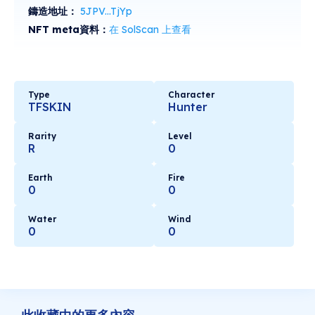
鑄造地址：
5JPV...TjYp
NFT meta資料：
在 SolScan 上查看
Type
Character
TFSKIN
Hunter
Rarity
Level
R
0
Earth
Fire
0
0
Water
Wind
0
0