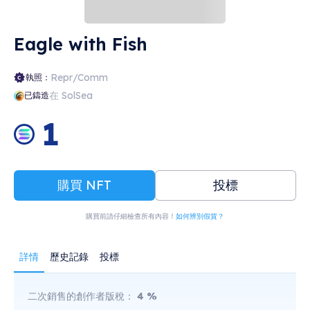
Eagle with Fish
Repr/Comm
執照：
在 SolSea
已鑄造
1
購買 NFT
投標
購買前請仔細檢查所有內容！
如何辨別假貨？
詳情
歷史記錄
投標
二次銷售的創作者版稅：
4
%