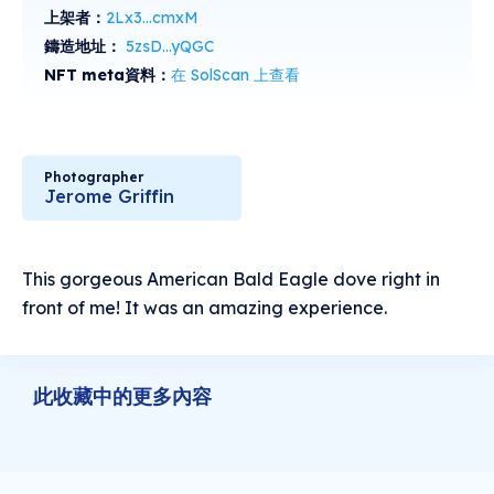
上架者：
2Lx3...cmxM
鑄造地址：
5zsD...yQGC
NFT meta資料：
在 SolScan 上查看
Photographer
Jerome Griffin
This gorgeous American Bald Eagle dove right in
front of me! It was an amazing experience.
此收藏中的更多內容