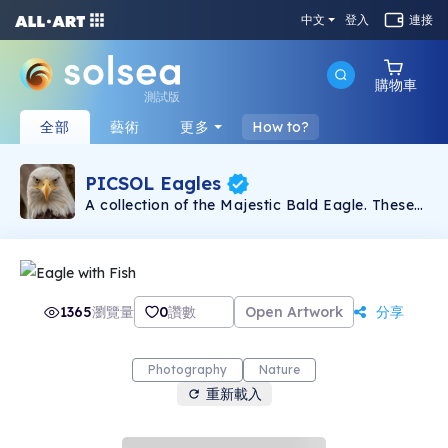
中文
登入
連接
購物車
測試版
全部
藝術
更多
How to?
PICSOL Eagles
A collection of the Majestic Bald Eagle. These
are the first ever Solana minted eagle photos
giving them historic value.. The future is bright !
Some of all proceeds will go towards making
this world a better place. We will always pay it
forward.
1365
瀏覽量
0
讚數
Open Artwork
分享
Photography
Nature
重新載入