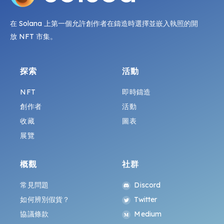
在 Solana 上第一個允許創作者在鑄造時選擇並嵌入執照的開
放 NFT 市集。
探索
活動
NFT
即時鑄造
創作者
活動
收藏
圖表
展覽
概觀
社群
常見問題
Discord
如何辨別假貨？
Twitter
協議條款
Medium