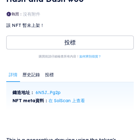
沒有附件
執照：
該 NFT 暫未上架！
投標
購買前請仔細檢查所有內容！
如何辨別假貨？
詳情
歷史記錄
投標
鑄造地址：
6N5J...Pg2p
NFT meta資料：
在 SolScan 上查看