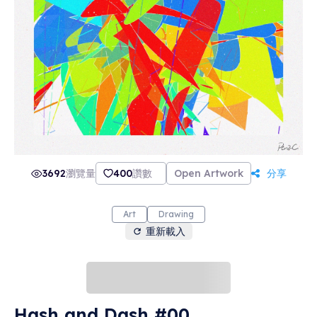
3692
瀏覽量
400
讚數
Open Artwork
分享
Art
Drawing
重新載入
Hash and Dash #00