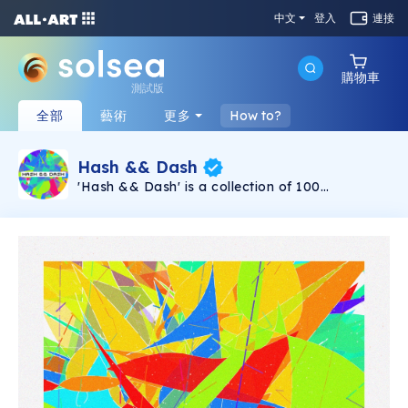
中文
登入
連接
購物車
測試版
全部
藝術
更多
How to?
Hash && Dash
'Hash && Dash' is a collection of 100
generative drawings using the token's
addresses as seed. It was created using p5js,
some salt and a bit of luck! All pieces are
1800x1800px, first released 2021/09/04 by
Christin Penz. Each mint can be reconstructed
using the original generative script, each
script's SHA-256 fingerprint can be found in the
respective token transaction.