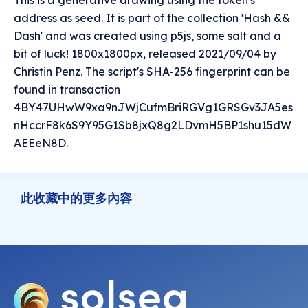
This is a generative drawing using the token's
address as seed. It is part of the collection 'Hash &&
Dash' and was created using p5js, some salt and a
bit of luck! 1800x1800px, released 2021/09/04 by
Christin Penz. The script's SHA-256 fingerprint can be
found in transaction
4BY47UHwW9xa9nJWjCufmBriRGVg1GRSGv3JA5es
nHccrF8k6S9Y95G1Sb8jxQ8g2LDvmH5BP1shu15dW
AEEeN8D.
此收藏中的更多內容