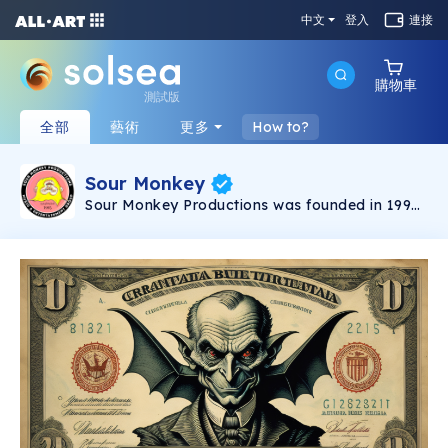
中文
登入
連接
購物車
測試版
全部
藝術
更多
How to?
Sour Monkey
Sour Monkey Productions was founded in 1993
out of a passion for art and music.