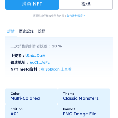
購買 NFT
投標
購買前請仔細檢查所有內容！
如何辨別假貨？
詳情
歷史記錄
投標
二次銷售的創作者版稅：
10
%
上架者：
U1nb...DaiA
鑄造地址：
6cC1...J6Fc
NFT meta資料：
在 SolScan 上查看
Color
Theme
Multi-Colored
Classic Monsters
Edition
Format
#01
PNG Image File