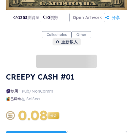
1253
瀏覽量
0
讚數
Open Artwork
分享
Collectibles
Other
重新載入
CREEPY CASH #01
Pub/NonComm
執照：
在 SolSea
已鑄造
0.08
黃金