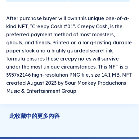
After purchase buyer will own this unique one-of-a-
kind NFT, "Creepy Cash #01". Creepy Cash, is the
preferred payment method of most monsters,
ghouls, and fiends. Printed on a long-lasting durable
paper stock and a highly guarded secret ink
formula ensures these creepy notes will survive
under the most unique circumstances. This NFT is a
3937x2146 high-resolution PNG file, size 14.1 MB, NFT
created August 2023 by Sour Monkey Productions
Music & Entertainment Group.
此收藏中的更多內容