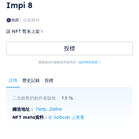
Impi 8
沒有附件
執照：
該 NFT 暫未上架！
投標
購買前請仔細檢查所有內容！
如何辨別假貨？
詳情
歷史記錄
投標
二次銷售的創作者版稅：
7.5
%
鑄造地址：
7Wtp...2WhH
NFT meta資料：
在 SolScan 上查看