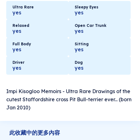
Ultra Rare
Sleepy Eyes
yes
yes
Relaxed
Open Car Trunk
yes
yes
Full Body
Sitting
yes
yes
Driver
Dog
yes
yes
Impi Kisogloo Memoirs - Ultra Rare Drawings of the
cutest Staffordshire cross Pit Bull-terrier ever... (born
Jan 2010)
此收藏中的更多內容