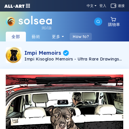
中文
登入
連接
購物車
測試版
全部
藝術
更多
How to?
Impi Memoirs
Impi Kisogloo Memoirs - Ultra Rare Drawings
of the cutest Staffordshire cross Pit Bull-terrier
ever... (born Jan 2010)