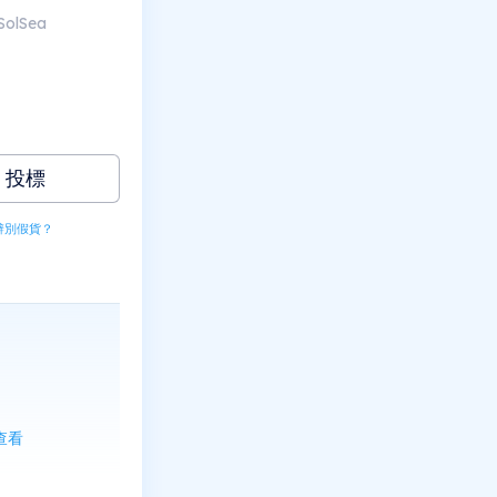
SolSea
投標
辨別假貨？
上查看