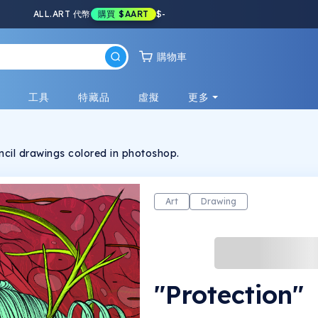
ALL.ART 代幣
購買
$AART
$
-
購物車
戲
工具
特藏品
虛擬
更多
ncil drawings colored in photoshop.
Art
Drawing
"Protection"