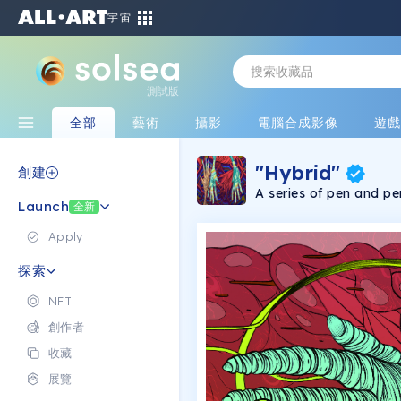
宇宙
測試版
全部
藝術
攝影
電腦合成影像
遊
"Hybrid"
創建
A series of pen and pe
Launch
全新
Apply
探索
NFT
創作者
收藏
展覽