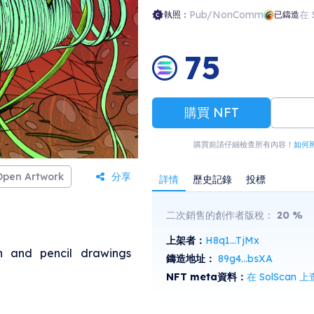
Pub/NonComm
在 
執照：
已鑄造
75
購買 NFT
購買前請仔細檢查所有內容！
如何
Open Artwork
分享
詳情
歷史記錄
投標
二次銷售的創作者版稅：
20
%
上架者：
H8q1...TjMx
n and pencil drawings
鑄造地址：
89g4...bsXA
NFT meta資料：
在 SolScan 