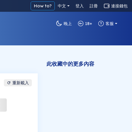
How to?
中文
登入
註冊
連接錢包
晚上
18+
客服
此收藏中的更多內容
重新載入