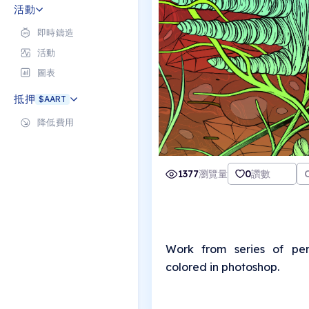
活動
即時鑄造
活動
圖表
抵押
$AART
降低費用
1377
瀏覽量
0
讚數
Work from series of pe
colored in photoshop.