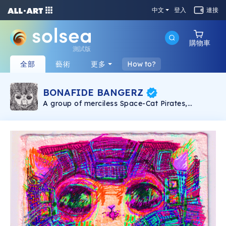
中文
登入
連接
購物車
測試版
全部
藝術
更多
How to?
BONAFIDE BANGERZ
A group of merciless Space-Cat Pirates,
cutthroat in tactics but big on heart. The
second official digital art collection from
cartoonist Ria 'Air' Garcia.