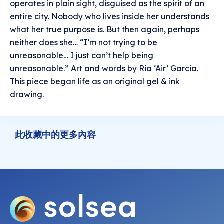
operates in plain sight, disguised as the spirit of an
entire city. Nobody who lives inside her understands
what her true purpose is. But then again, perhaps
neither does she… “I’m not trying to be
unreasonable… I just can’t help being
unreasonable.” Art and words by Ria ‘Air’ Garcia.
This piece began life as an original gel & ink
drawing.
此收藏中的更多內容