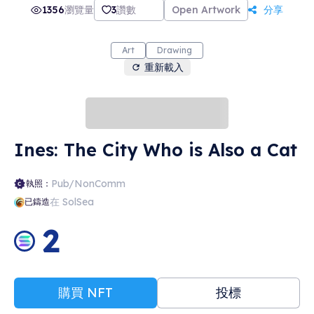
1356
瀏覽量
3
讚數
Open Artwork
分享
Art
Drawing
重新載入
Ines: The City Who is Also a Cat
Pub/NonComm
執照：
在 SolSea
已鑄造
2
購買 NFT
投標