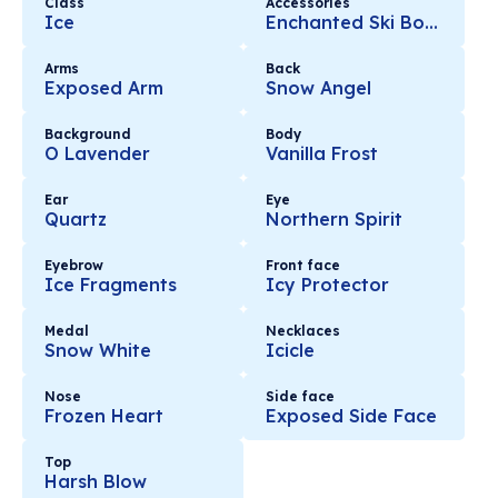
Class
Accessories
Ice
Enchanted Ski Boots
Arms
Back
Exposed Arm
Snow Angel
Background
Body
O Lavender
Vanilla Frost
Ear
Eye
Quartz
Northern Spirit
Eyebrow
Front face
Ice Fragments
Icy Protector
Medal
Necklaces
Snow White
Icicle
Nose
Side face
Frozen Heart
Exposed Side Face
Top
Harsh Blow