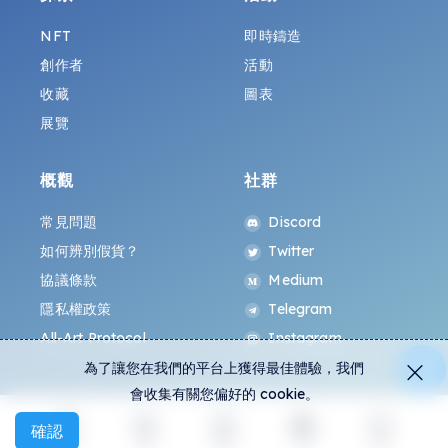
NFT
即時鑄造
創作者
活動
收藏
圖表
展覽
概觀
社群
常見問題
Discord
如何辨別假貨？
Twitter
協議條款
Medium
隱私權政策
Telegram
All-Art Protocol
Instagram
為了讓您在我們的平台上獲得最佳體驗，我們
會收集有關您偏好的 cookie。
確認
探索
活動
創建
社交
更多