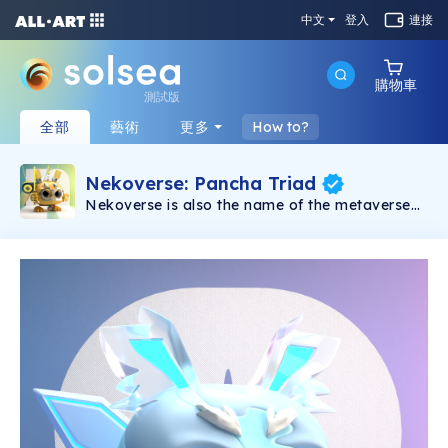
中文
登入
連接
購物車
測試版
全部
藝術
更多
How to?
Nekoverse: Pancha Triad
Nekoverse is also the name of the metaverse
(in-game world) in which players can choose
their own paths in discovering, interacting with
other players, battle PvE and PvP, or just
leisurely explore the world, farming resources
and crafting items.