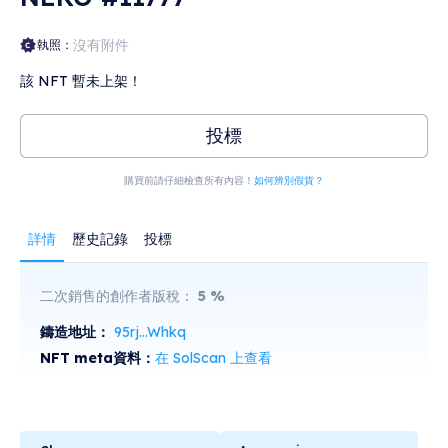
沒有附件
執照：
該 NFT 暫未上架！
投標
購買前請仔細檢查所有內容！
如何辨別假貨？
詳情
歷史記錄
投標
二次銷售的創作者版稅：
5
%
鑄造地址：
95rj...Whkq
NFT meta資料：
在 SolScan 上查看