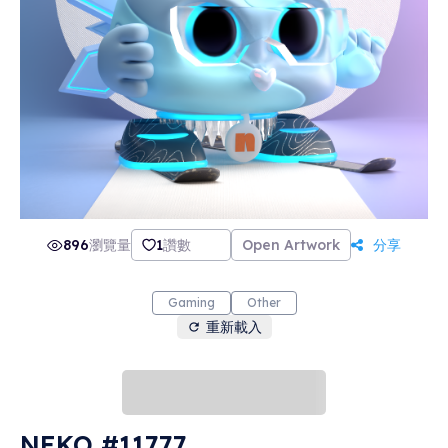
896
瀏覽量
1
讚數
Open Artwork
分享
Gaming
Other
重新載入
NEKO #11777