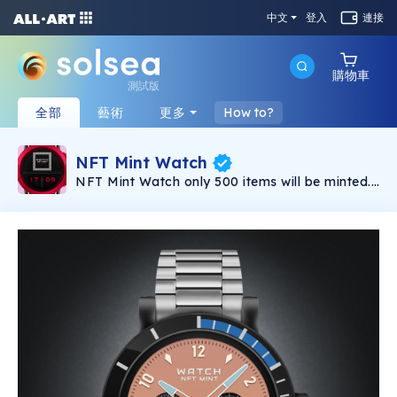
中文
登入
連接
購物車
測試版
全部
藝術
更多
How to?
NFT Mint Watch
NFT Mint Watch only 500 items will be minted.
NFT collection consists of more than 120 traits
have different rarity system. NFT Mint Watch
collection of unique watches for all lovers and
connoisseurs of cool and gorgeous watches.
Daily Giveaway for club members. Details on
discord. Welcome to our club!