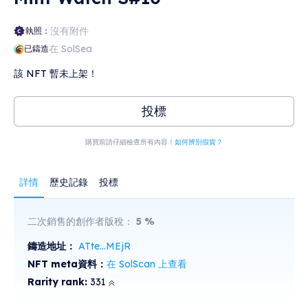
沒有附件
執照：
在 SolSea
已鑄造
該 NFT 暫未上架！
投標
購買前請仔細檢查所有內容！
如何辨別假貨？
詳情
歷史記錄
投標
二次銷售的創作者版稅：
5
%
鑄造地址：
ATte...MEjR
NFT meta資料：
在 SolScan 上查看
Rarity rank:
331