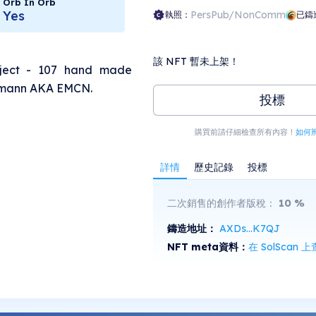
Orb In Orb
Yes
PersPub/NonComm
執照：
已鑄
該 NFT 暫未上架！
oject - 107 hand made
eumann AKA EMCN.
投標
購買前請仔細檢查所有內容！
如何
詳情
歷史記錄
投標
二次銷售的創作者版稅：
10
%
鑄造地址：
AXDs...K7QJ
NFT meta資料：
在 SolScan 