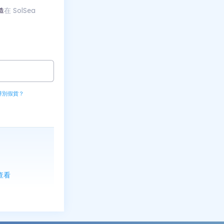
在 SolSea
造
辨別假貨？
上查看