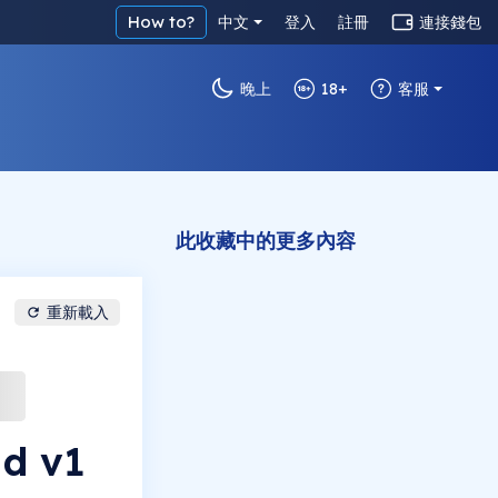
How to?
中文
登入
註冊
連接錢包
晚上
18+
客服
此收藏中的更多內容
重新載入
d v1