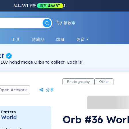
ALL.ART 代幣
購買
$AART
$
-
購物車
戲
工具
特藏品
虛擬
更多
ct
t. 107 hand made Orbs to collect. Each is
b Project is something I've been working on
arts, the enclosed marble like pieces and the
n environments they have no place being in.
on the nature of reality and our perceptions.
Photography
Other
epresent a surreal element in a very real
es are insular, introverted and confined,
Open Artwork
分享
surreal world of their own. Artist: Edward
Pattern
Orb #36 Worl
World