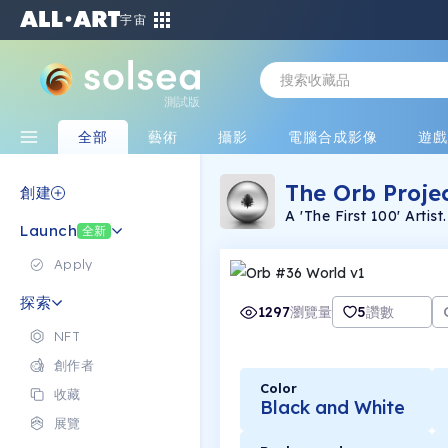
宇宙
測試版
全部
藝術
攝影
電腦合成影像
遊
The Orb Proje
創建
A 'The First 100' Artis
Launch
unique and 1/1. The Or
全新
for a while. It has 2 p
transparent orbs set i
Apply
The Orb Project plays 
The transparent orbs r
探索
environment. The marbl
1297
瀏覽量
5
讚數
whilst also in a little 
NFT
Neumann AKA EMCN
創作者
Color
收藏
Black and White
展覽