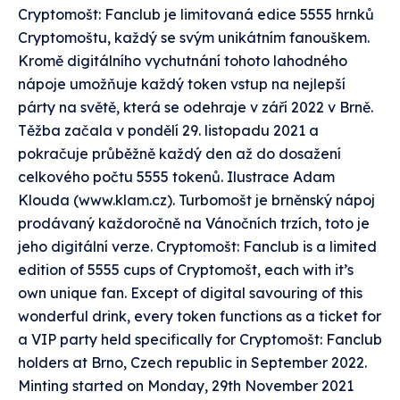
Cryptomošt: Fanclub je limitovaná edice 5555 hrnků
Cryptomoštu, každý se svým unikátním fanouškem.
Kromě digitálního vychutnání tohoto lahodného
nápoje umožňuje každý token vstup na nejlepší
párty na světě, která se odehraje v září 2022 v Brně.
Těžba začala v pondělí 29. listopadu 2021 a
pokračuje průběžně každý den až do dosažení
celkového počtu 5555 tokenů. Ilustrace Adam
Klouda (www.klam.cz). Turbomošt je brněnský nápoj
prodávaný každoročně na Vánočních trzích, toto je
jeho digitální verze. Cryptomošt: Fanclub is a limited
edition of 5555 cups of Cryptomošt, each with it’s
own unique fan. Except of digital savouring of this
wonderful drink, every token functions as a ticket for
a VIP party held specifically for Cryptomošt: Fanclub
holders at Brno, Czech republic in September 2022.
Minting started on Monday, 29th November 2021