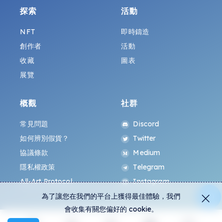
探索
活動
NFT
即時鑄造
創作者
活動
收藏
圖表
展覽
概觀
社群
常見問題
Discord
如何辨別假貨？
Twitter
協議條款
Medium
隱私權政策
Telegram
All-Art Protocol
Instagram
為了讓您在我們的平台上獲得最佳體驗，我們
會收集有關您偏好的 cookie。