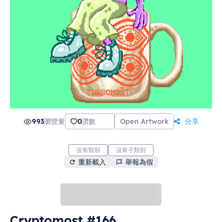
VIP party held specifically for Cryptomošt:
Fanclub holders at Brno, Czech republic in
September 2022. Minting started on Monday,
29th November and continues every day until
reaching 5555 tokens. Illustrations by Adam
Klouda (www.klam.cz). Turbomošt is a
beverage served each year at the Christmas
market, this is the digital version.
993
瀏覽量
0
讚數
Open Artwork
分享
沒有類別
沒有子類別
重新載入
舉報為假
Cryptomost #166