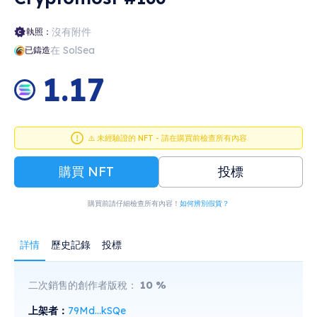
沒有附件
執照：
在 SolSea
已鑄造
1.17
⚠️ 未經驗證的 NFT - 請在購買前檢查所有內容
購買 NFT
投標
購買前請仔細檢查所有內容！
如何辨別假貨？
詳情
歷史記錄
投標
二次銷售的創作者版稅：
10
%
上架者：
79Md...kSQe