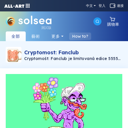
中文
登入
連接
購物車
測試版
全部
藝術
更多
How to?
Cryptomost: Fanclub
Cryptomošt: Fanclub je limitovaná edice 5555
hrnků Cryptomoštu, každý se svým unikátním
fanouškem. Kromě digitálního vychutnání
tohoto lahodného nápoje umožňuje každý
token vstup na nejlepší párty na světě, která se
odehraje v září 2022 v Brně. Těžba začala v
pondělí 29. listopadu a pokračuje průběžně
každý den až do dosažení celkového počtu
5555 tokenů. Ilustrace Adam Klouda
(www.klam.cz). Turbomošt je brněnský nápoj
prodávaný každoročně na Vánočních trzích,
toto je jeho digitální verze. Cryptomošt:
Fanclub is a limited edition of 5555 cups of
Cryptomošt, each with it’s own unique fan.
Except of digital savouring of this wonderful
drink, every token functions as a ticket for a