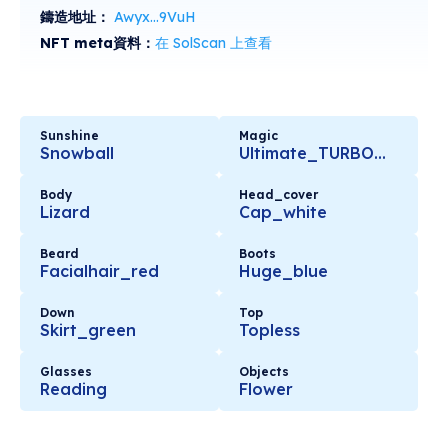
鑄造地址：
Awyx...9VuH
NFT meta資料：
在 SolScan 上查看
Sunshine
Magic
Snowball
Ultimate_TURBOMOST
Body
Head_cover
Lizard
Cap_white
Beard
Boots
Facialhair_red
Huge_blue
Down
Top
Skirt_green
Topless
Glasses
Objects
Reading
Flower