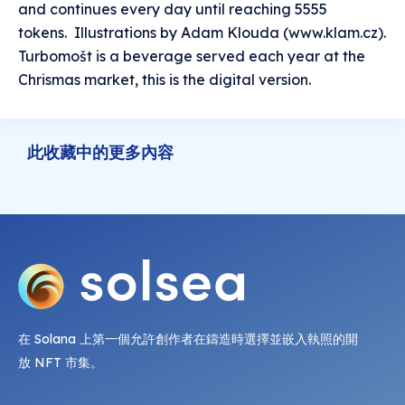
and continues every day until reaching 5555
tokens. Illustrations by Adam Klouda (www.klam.cz).
Turbomošt is a beverage served each year at the
Chrismas market, this is the digital version.
此收藏中的更多內容
在 Solana 上第一個允許創作者在鑄造時選擇並嵌入執照的開
放 NFT 市集。