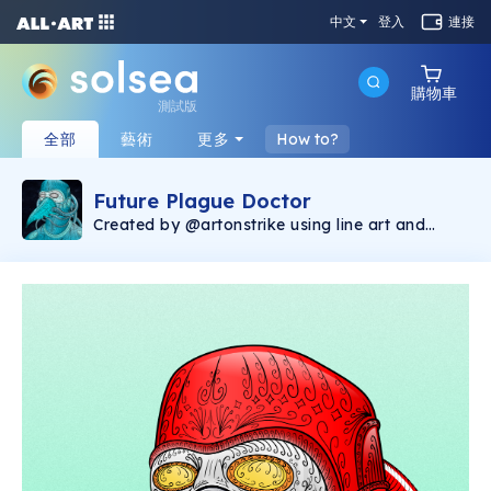
中文
登入
連接
購物車
測試版
全部
藝術
更多
How to?
Future Plague Doctor
Created by @artonstrike using line art and
image generative software, the Future Plague
Doctor collection consists of 400 unique
images and represents the first Solana NFT
production by @artonstrike. The Future Plague
Doctor is a companion piece to Chronic
Bubonic that was minted on the Ethereum
blockchain, found via Opensea
(https://opensea.io/collection/onstrike). 2.5%
of the secondary sales will be donated to The
Bridge International
(https://linktr.ee/Thebridgeinternational),
helping victims of human trafficking.