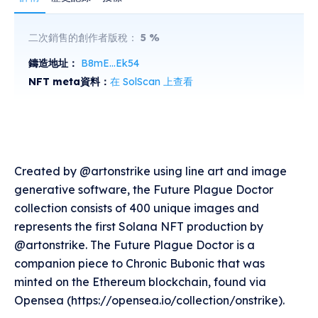
二次銷售的創作者版稅：
5
%
鑄造地址：
B8mE...Ek54
NFT meta資料：
在 SolScan 上查看
Created by @artonstrike using line art and image
generative software, the Future Plague Doctor
collection consists of 400 unique images and
represents the first Solana NFT production by
@artonstrike. The Future Plague Doctor is a
companion piece to Chronic Bubonic that was
minted on the Ethereum blockchain, found via
Opensea (https://opensea.io/collection/onstrike).