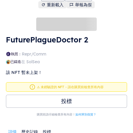
重新載入
舉報為假
FuturePlagueDoctor 2
Repr/Comm
執照：
在 SolSea
已鑄造
該 NFT 暫未上架！
⚠️ 未經驗證的 NFT - 請在購買前檢查所有內容
投標
購買前請仔細檢查所有內容！
如何辨別假貨？
詳情
歷史記錄
投標