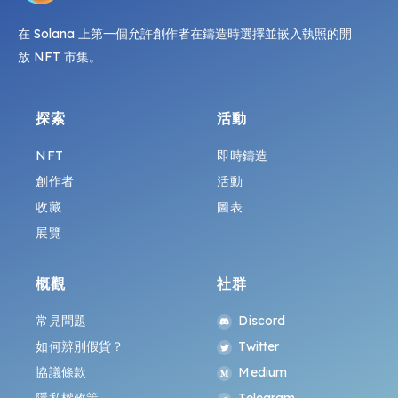
在 Solana 上第一個允許創作者在鑄造時選擇並嵌入執照的開
放 NFT 市集。
探索
活動
NFT
即時鑄造
創作者
活動
收藏
圖表
展覽
概觀
社群
常見問題
Discord
如何辨別假貨？
Twitter
協議條款
Medium