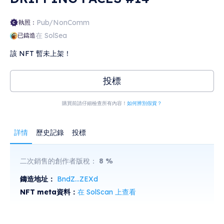
Pub/NonComm
執照：
在 SolSea
已鑄造
該 NFT 暫未上架！
投標
購買前請仔細檢查所有內容！
如何辨別假貨？
詳情
歷史記錄
投標
二次銷售的創作者版稅：
8
%
鑄造地址：
BndZ...ZEXd
NFT meta資料：
在 SolScan 上查看