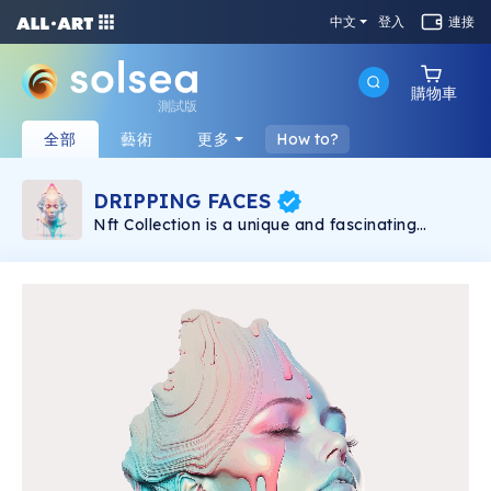
中文
登入
連接
購物車
測試版
全部
藝術
更多
How to?
DRIPPING FACES
Nft Collection is a unique and fascinating
impression of 40 dripping faces with pastel
colors. This is the perfect gift for anyone who
loves art and is interested in unique and
interesting pieces.