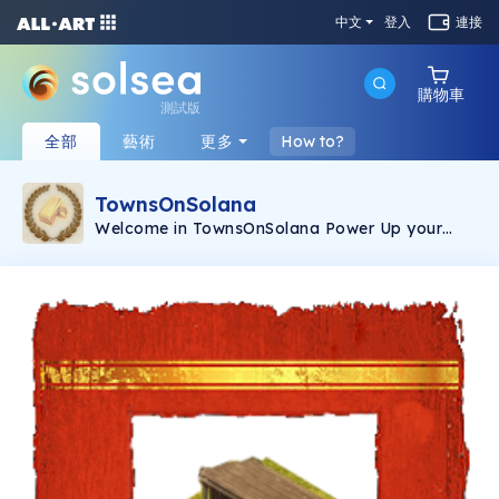
中文
登入
連接
購物車
測試版
全部
藝術
更多
How to?
TownsOnSolana
Welcome in TownsOnSolana Power Up your
gaming experience while having our NFTs Each
NFT will boost and speed up your in-game
progress.