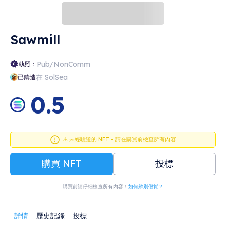
Sawmill
Pub/NonComm
執照：
在 SolSea
已鑄造
0.5
⚠️ 未經驗證的 NFT - 請在購買前檢查所有內容
購買 NFT
投標
購買前請仔細檢查所有內容！
如何辨別假貨？
詳情
歷史記錄
投標