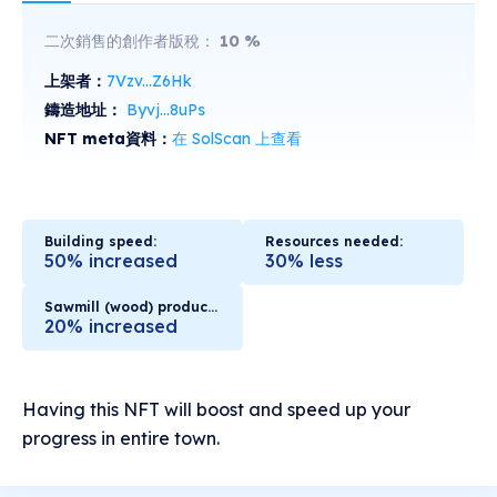
二次銷售的創作者版稅：
10
%
上架者：
7Vzv...Z6Hk
鑄造地址：
Byvj...8uPs
NFT meta資料：
在 SolScan 上查看
Building speed:
Resources needed:
50% increased
30% less
Sawmill (wood) production:
20% increased
Having this NFT will boost and speed up your
progress in entire town.