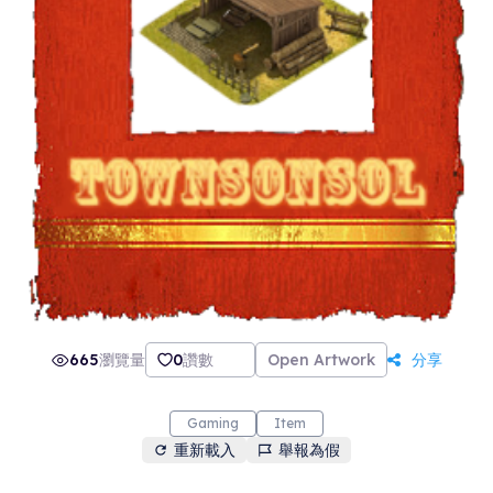
665
瀏覽量
0
讚數
Open Artwork
分享
Gaming
Item
重新載入
舉報為假