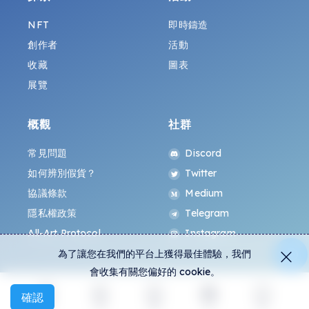
NFT
即時鑄造
創作者
活動
收藏
圖表
展覽
概觀
社群
常見問題
Discord
如何辨別假貨？
Twitter
協議條款
Medium
隱私權政策
Telegram
All-Art Protocol
Instagram
為了讓您在我們的平台上獲得最佳體驗，我們
會收集有關您偏好的 cookie。
確認
探索
活動
創建
社交
更多