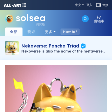
中文
登入
連接
購物車
測試版
全部
藝術
更多
How to?
Nekoverse: Pancha Triad
Nekoverse is also the name of the metaverse
(in-game world) in which players can choose
their own paths in discovering, interacting with
other players, battle PvE and PvP, or just
leisurely explore the world, farming resources
and crafting items.