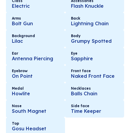
Class
Accessories
Electric
Flash Knuckle
Arms
Back
Bolt Gun
Lightning Chain
Background
Body
Lilac
Grumpy Spotted
Ear
Eye
Antenna Piercing
Sapphire
Eyebrow
Front face
On Point
Naked Front Face
Medal
Necklaces
Howlite
Balls Chain
Nose
Side face
South Magnet
Time Keeper
Top
Gosu Headset