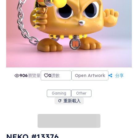
906
瀏覽量
0
讚數
Open Artwork
分享
Gaming
Other
重新載入
NEKO #13376