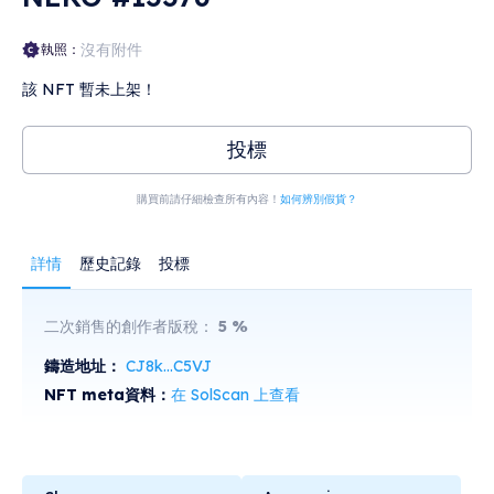
沒有附件
執照：
該 NFT 暫未上架！
投標
購買前請仔細檢查所有內容！
如何辨別假貨？
詳情
歷史記錄
投標
二次銷售的創作者版稅：
5
%
鑄造地址：
CJ8k...C5VJ
NFT meta資料：
在 SolScan 上查看