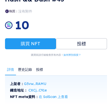
沒有附件
執照：
10
購買 NFT
投標
購買前請仔細檢查所有內容！
如何辨別假貨？
詳情
歷史記錄
投標
上架者：
G5vw...RAMU
鑄造地址：
CXCj...C91e
NFT meta資料：
在 SolScan 上查看