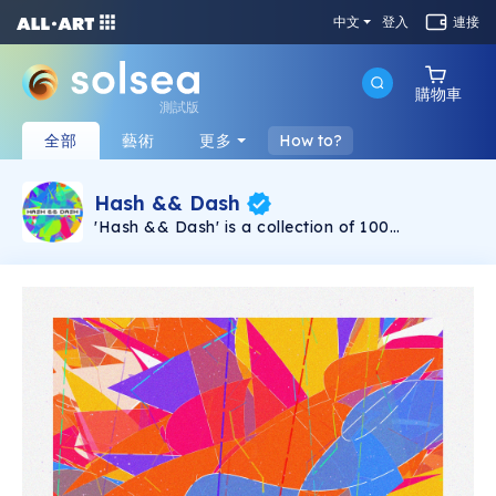
中文
登入
連接
購物車
測試版
全部
藝術
更多
How to?
Hash && Dash
'Hash && Dash' is a collection of 100
generative drawings using the token's
addresses as seed. It was created using p5js,
some salt and a bit of luck! All pieces are
1800x1800px, first released 2021/09/04 by
Christin Penz. Each mint can be reconstructed
using the original generative script, each
script's SHA-256 fingerprint can be found in the
respective token transaction.