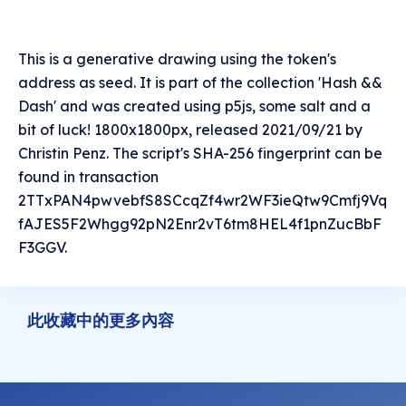
This is a generative drawing using the token's
address as seed. It is part of the collection 'Hash &&
Dash' and was created using p5js, some salt and a
bit of luck! 1800x1800px, released 2021/09/21 by
Christin Penz. The script's SHA-256 fingerprint can be
found in transaction
2TTxPAN4pwvebfS8SCcqZf4wr2WF3ieQtw9Cmfj9Vq
fAJES5F2Whgg92pN2Enr2vT6tm8HEL4f1pnZucBbF
F3GGV.
此收藏中的更多內容