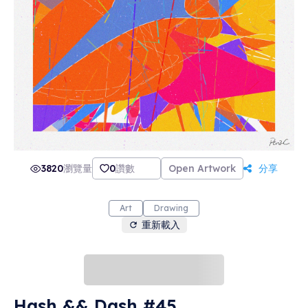
3820
瀏覽量
0
讚數
Open Artwork
分享
Art
Drawing
重新載入
Hash && Dash #45