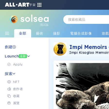
宇宙
測試版
全部
藝術
攝影
電腦合成影像
遊
Impi Memoirs
創建
Impi Kisogloo Memoirs
Launch
Staffordshire cross Pit 
全新
Apply
探索
NFT
創作者
收藏
展覽