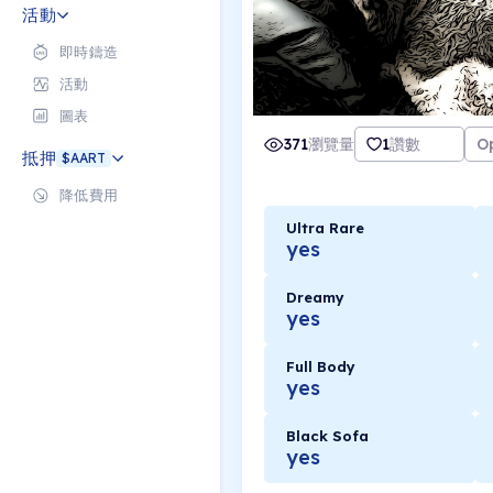
活動
即時鑄造
活動
圖表
371
瀏覽量
1
讚數
O
抵押
$AART
降低費用
Ultra Rare
yes
Dreamy
yes
Full Body
yes
Black Sofa
yes