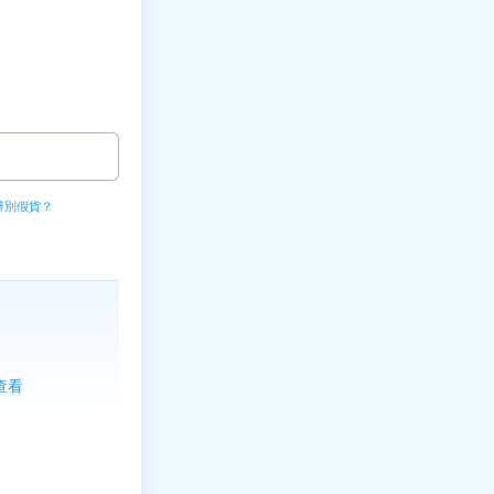
辨別假貨？
上查看