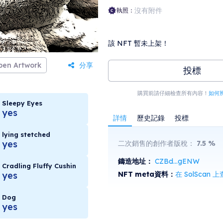
沒有附件
執照：
該 NFT 暫未上架！
pen Artwork
分享
投標
購買前請仔細檢查所有內容！
如何
Sleepy Eyes
yes
詳情
歷史記錄
投標
lying stetched
yes
二次銷售的創作者版稅：
7.5
%
鑄造地址：
CZBd...gENW
Cradling Fluffy Cushin
NFT meta資料：
在 SolScan 
yes
Dog
yes