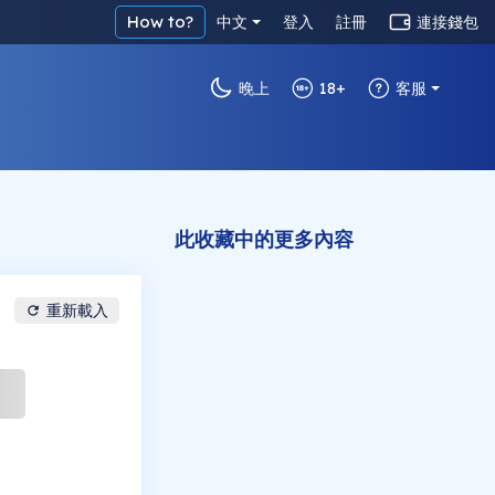
How to?
中文
登入
註冊
連接錢包
晚上
18+
客服
此收藏中的更多內容
重新載入