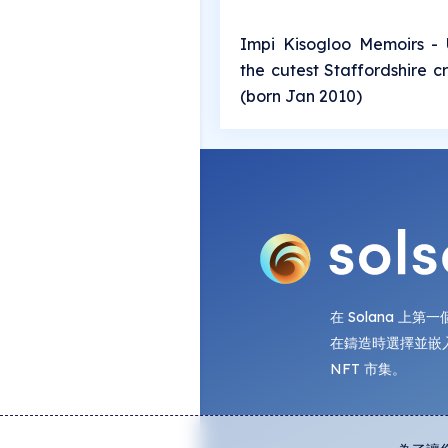
Impi Kisogloo Memoirs - 
the cutest Staffordshire cro
(born Jan 2010)
在 Solana 上
在鑄造時選擇並嵌
NFT 市集。