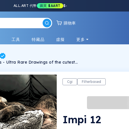
ALL.ART 代幣
購買
$AART
$
-
購物車
戲
工具
特藏品
虛擬
更多
 - Ultra Rare Drawings of the cutest
Bull-terrier ever... (born Jan 2010)
Cgi
Filterbased
Impi 12