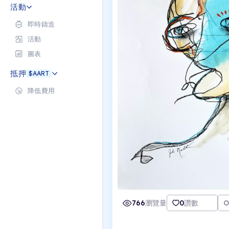
活動
即時鑄造
活動
圖表
抵押
$AART
降低費用
766
瀏覽量
0
讚數
O