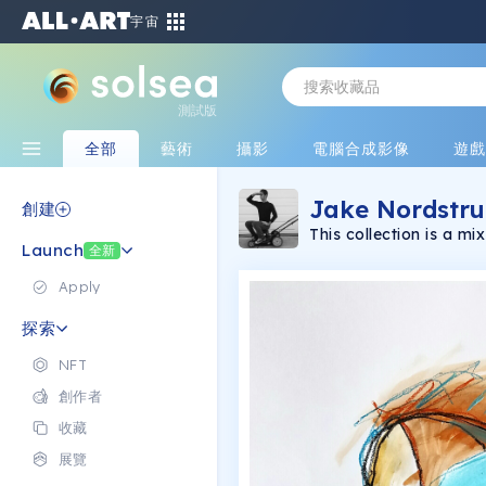
宇宙
測試版
全部
藝術
攝影
電腦合成影像
遊
Jake Nordstr
創建
This collection is a mi
Launch
全新
Apply
探索
NFT
創作者
收藏
展覽