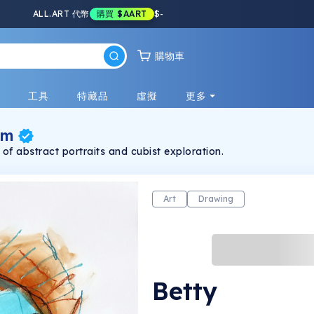
ALL.ART 代幣
購買
$AART
$
-
購物車
戲
工具
特藏品
虛擬
更多
um
x of abstract portraits and cubist exploration.
Art
Drawing
Betty