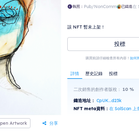
Pub/NonComm
在 
執照：
已鑄造
該 NFT 暫未上架！
投標
購買前請仔細檢查所有內容！
如何
詳情
歷史記錄
投標
二次銷售的創作者版稅：
10
%
鑄造地址：
CpUK...d23k
NFT meta資料：
在 SolScan 
pen Artwork
分享