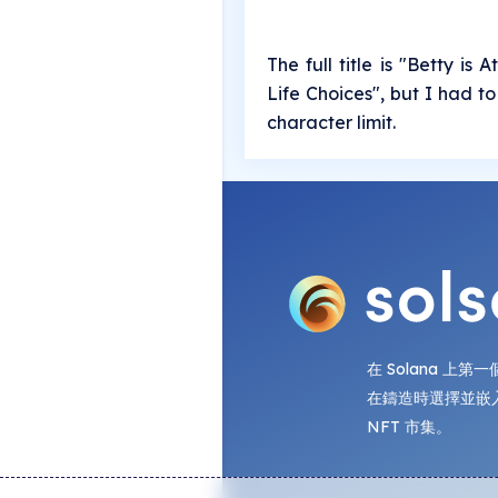
The full title is "Betty is
Life Choices", but I had to
character limit.
在 Solana 上
在鑄造時選擇並嵌
NFT 市集。