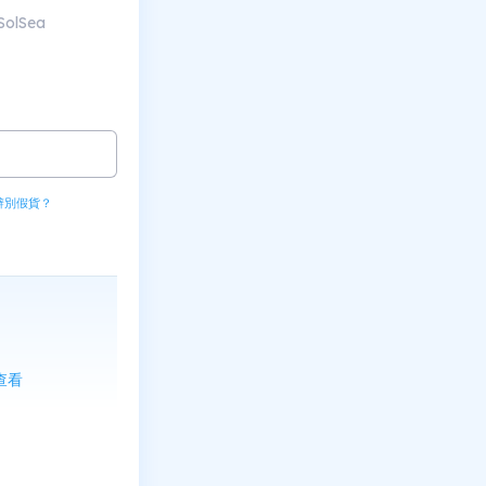
SolSea
辨別假貨？
上查看