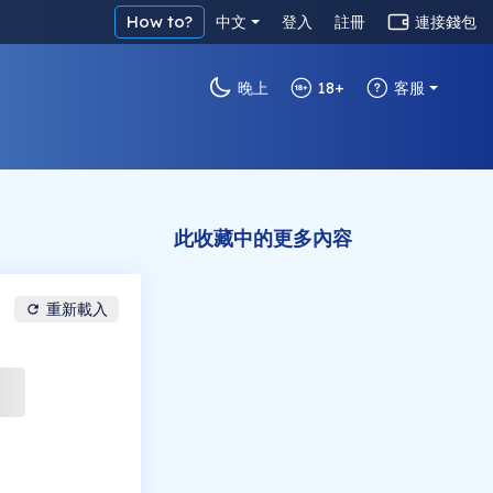
How to?
中文
登入
註冊
連接錢包
晚上
18+
客服
此收藏中的更多內容
重新載入